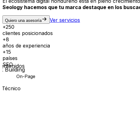
El ecosistema digital hondureño está en pleno crecimient
Seology hacemos que tu marca destaque en los busca
Ver servicios
Quiero una asesoría
+250
clientes posicionados
+8
años de experiencia
+15
países
SEO
k Building
On-Page
Contenidos
écnico
CLIENTES
Marcas en
Honduras
que
han confiad