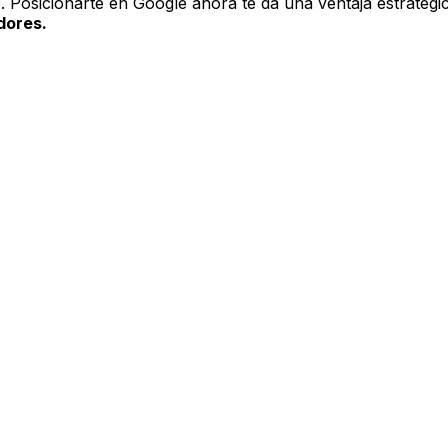
o. Posicionarte en Google ahora te da una ventaja estratég
dores.
o en nosotros