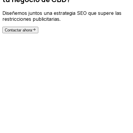
Diseñemos juntos una estrategia SEO que supere las
restricciones publicitarias.
Contactar ahora
NUESTRA METODOLOGÍA
Cómo hacemos SEO para negocios
de
CBD
Investigación de palabras clave del
mercado CBD
Qué buscan los consumidores de CBD
Identificamos los términos más rentables y con