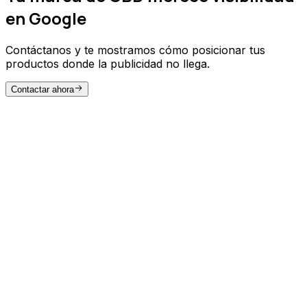
en Google
Contáctanos y te mostramos cómo posicionar tus
productos donde la publicidad no llega.
Contactar ahora
CONTENIDO QUE CONVIERTE
¿Qué buscan los consumidores de
CBD?
Para captar más clientes en un mercado educativo,
necesitas contenido que resuelva dudas, genere
confianza y guíe hacia la compra.
Fichas de producto optimizadas