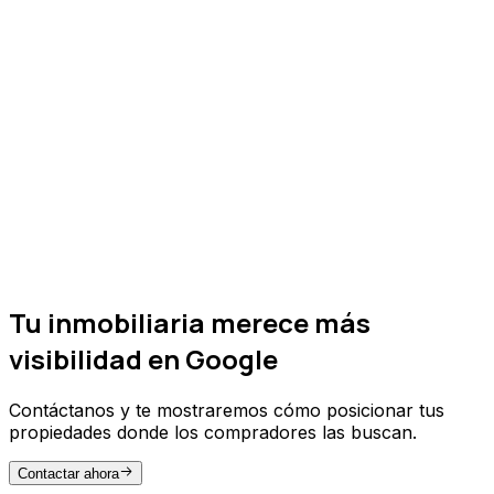
Reseñas y reputación inmobiliaria
Las reseñas son
decisivas
en decisiones de alto
valor como comprar una propiedad.
Implementamos estrategias para obtener
valoraciones que generen confianza.
SEO para inversores internacionales
Estrategia multilingüe con
contenido localizado
para atraer compradores e inversores extranjeros
que buscan oportunidades inmobiliarias en tu
Tu inmobiliaria merece más
mercado.
visibilidad en Google
Contáctanos y te mostraremos cómo posicionar tus
propiedades donde los compradores las buscan.
Contactar ahora