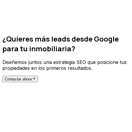
internacionales
El SEO internacional permite atraer
inversores
extranjeros
que buscan oportunidades
inmobiliarias en tu mercado, ampliando tu base de
¿Quieres más leads desde Google
clientes más allá de las fronteras.
para tu inmobiliaria?
Diseñemos juntos una estrategia SEO que posicione tus
propiedades en los primeros resultados.
Contactar ahora
NUESTRA METODOLOGÍA
Cómo hacemos SEO para
inmobiliarias