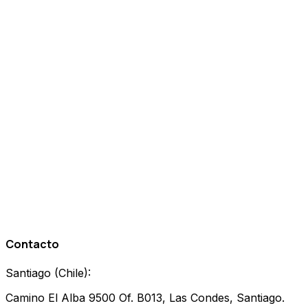
Resolvemos las dudas más comunes sobre SEO y
nuestros servicios.
¿El SEO puede ayudar a mi inmobiliaria a competir con grandes
portales?
¿Cuánto tiempo tarda en verse resultados del SEO inmobiliario?
¿Cómo se optimizan las fichas de propiedades para SEO?
¿Hacen SEO para atraer inversores internacionales?
¿Cómo miden el éxito del SEO para inmobiliarias?
Contacto
Santiago
(
Chile
):
Camino El Alba 9500 Of. B013, Las Condes, Santiago.