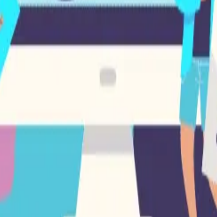
écnicos?
trará una amplia variedad de errores, y aunque muchos de
ontrará de inmediato. El contenido de su página web, las p
onadas con otros errores SEO. Al consultar sitios web, si
comprobaciones exhaustivas?
EMrush o Ahref son útiles. No se puede confiar en ellos a
acer “manualmente” y comprobarlo directamente en tu web.
n Seology estrategias
SEO para Servicios Médicos
, E comme
noamericanos
diferencia entre el éxito y el estancamiento digital. Si ne
mpresas que buscan crecer en el mercado colombiano, y 