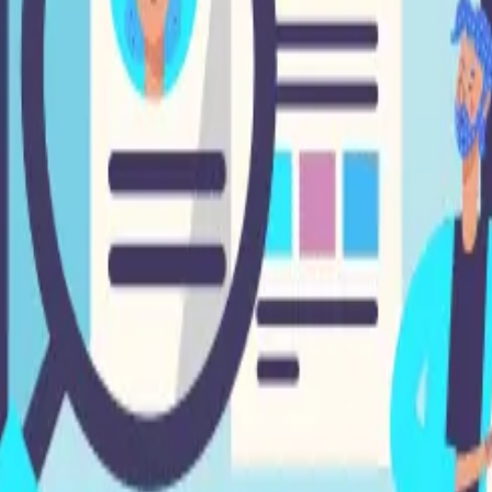
que pueden ver los usuarios, pero no por los buscadores.
á descatalogado
ienda virtual.
erde todas las búsquedas sin razón aparente de un día para
en los siguientes parámetros: