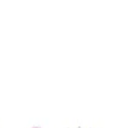
a auditoría SEO?
se antes incluso de pensar en crear una estrategia de SEO.
en ver sin el uso de herramientas, lo cierto es que cua
res hacer la auditoría tú mismo, porque si sabes cómo cont
ativo.
to, porque el cheque no se puede cubrir, sino viceversa. 
gia, su negocio o lo que quiere lograr con la revisión, pa
os a continuación, puede consultar este hilo de Twitter 
SEO
ntramos en las auditorías SEO y cómo es posible solucion