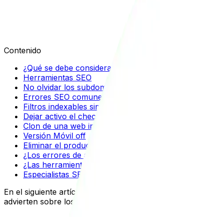
Julián Durango
Contenido
¿Qué se debe considerar antes de una auditoría SE
Herramientas SEO
No olvidar los subdominios
Errores SEO comunes en auditorías SEO
Filtros indexables sin ningún control
Dejar activo el check de disuadir el robot en WordPr
Clon de una web indexado
Versión Móvil off
Eliminar el producto cuando no hay stock o está de
¿Los errores de auditorías sólo son técnicos?
¿Las herramientas de SEO realizan comprobaciones
Especialistas SEO en mercados latinoamericanos
En el siguiente artículo te vamos a enseñar los errores 
advierten sobre los riesgos de caer en ellos. Sin embarg