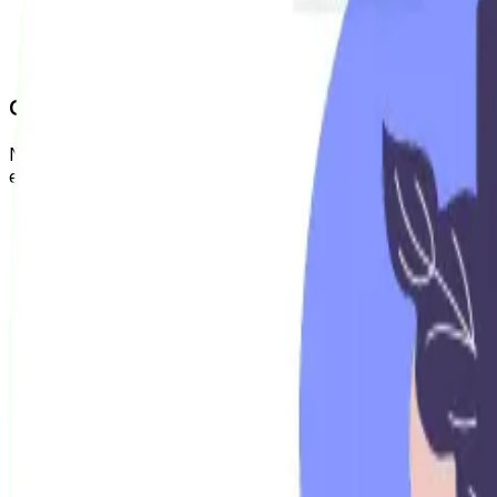
Cómo se detecta este error
Verifica si el rob
evita o impide que el sitio web sea indexado.
Solución
En el editor de WordPress en la opción 
Clon de una web indexado
Normalmente los sitios web tienen un clon en el que se h
está al aire, esto hace que empiecen a competir entre ell
Cómo se detecta este error
Introduciendo en Google
Solución
Redireccionar todo el proyecto al dominio origin
No eliminar el .htaccess del clon
Versión Móvil off
Es posible que un sitio web tenga un diseño o una versión 
Cómo se detecta este error
Puedes poner la url del
Está optimizado
No tiene una versión móvil.