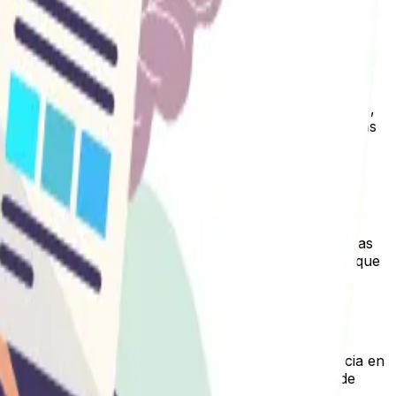
 los errores SEO que encontraremos aquí son técnicos,
alabras clave, la semántica incrustada son muchas otras
empre debe tener cuidado porque no solo se debe
l 100%. Si estás haciendo una auditoría SEO y como has
En cuanto a las herramientas, no pueden decirle lo que
rce, Universidades y cualquier otra industria.
cesitas apoyo profesional, en Seology tenemos presencia en
nuestra
Agencia SEO en Chile
impulsa la visibilidad de