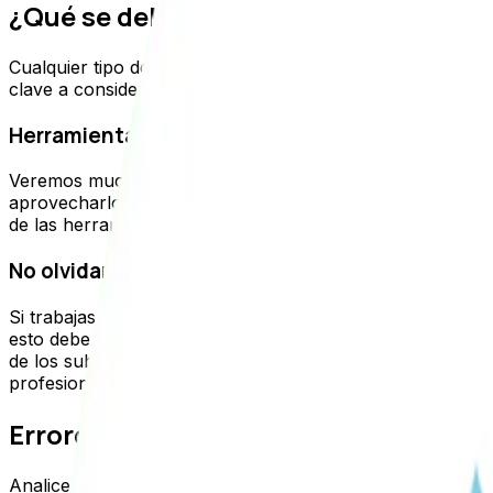
¿Qué se debe considerar antes de un
Cualquier tipo de auditoría de SEO exitosa debe analizar
clave a considerar:
Herramientas SEO
Veremos muchos errores SEO comunes que si bien se pued
aprovecharlos. Por supuesto, esto siempre aplica si quie
de las herramientas y el servicio de SEO puede ser signific
No olvidar los subdominios
Si trabajas con subdominios, debes prestar atención a es
esto debe estar en línea con los objetivos de su estrate
de los subdominios. Además de los errores SEO enumerad
profesionales de SEO:
Errores SEO comunes en auditorías 
Analicemos cuales son los errores más comunes que enco