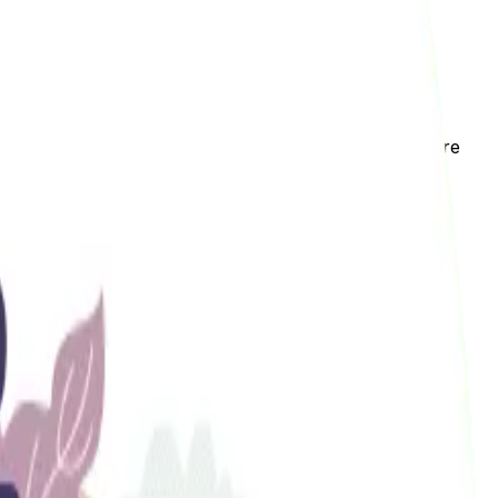
ces es conveniente indexar cada color porque las
tán indexadas y cuáles de esas están compitiendo entre
e olvida activarlo, o cuando se realiza una
migración
y