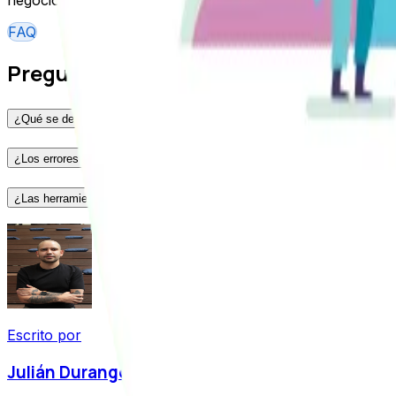
negocios en el mercado chileno.
FAQ
Preguntas frecuentes
¿Qué se debe considerar antes de una auditoría SEO?
¿Los errores de auditorías sólo son técnicos?
¿Las herramientas de SEO realizan comprobaciones exhaustivas?
Escrito por
Julián Durango