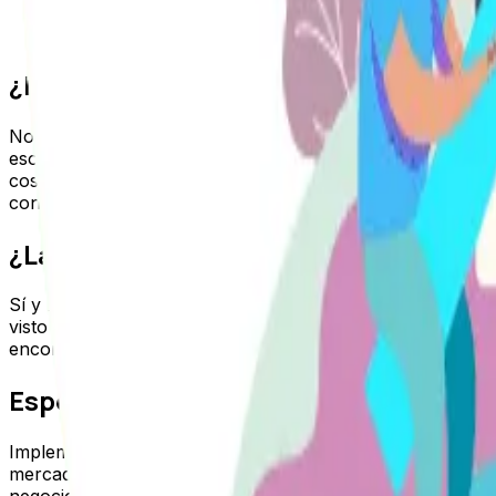
Redireccionar
Eliminar
¿Los errores de auditorías sólo son t
No siempre. Cuando se trata de auditorías de SEO, encon
eso no significa que sean los únicos errores SEO que enc
cosas que puede encontrar que están directamente relaci
considerar el aspecto técnico del SEO.
¿Las herramientas de SEO realizan 
Sí y no, aunque las herramientas de análisis SEO como S
visto en este artículo, hay muchas opciones que debes h
encontrará si sigue los pasos descritos aquí. Encuentra e
Especialistas SEO en mercados lati
Implementar estas estrategias de forma efectiva marca la 
mercados clave: nuestra
agencia SEO Colombia
atiende e