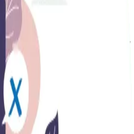
co representa todos los buscadores y la barra inclinada
queda” de indexar el sitio y listo, es así de fácil.
 también puede indexarse simultáneamente con el sitio que
eden identificar las urls repetidas.
le para los usuarios.
dentifique si: