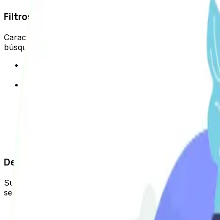
Filtros indexables sin ningún control
Características o atributos de los productos indexados, t
búsquedas tienen esta intención, sin embargo, hay atribut
Cómo detectamos este error
Introduce en el busca
ellas.
Solución
Usar metarobots para agregar la etiqueta “No ind
Quitar enlaces internos y externos no estructur
Poner “Nofollow” enlaces internos no estructu
Comprobar desindexación.
Cuando esté desindexado completamente, bloque
Dejar activo el check de disuadir el robot en W
Suele suceder cuando estás en proceso de diseño y por el 
se pasa por alto la activación.