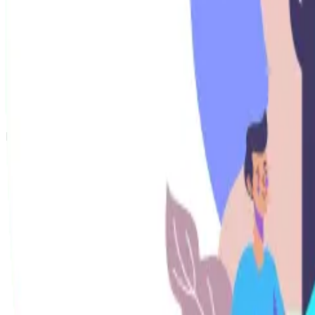
Tiene una versión móvil sin diseño ni estilos 
Solución
Evitar bloqueos CSS o JS.
Habilitar el robots.txt CSS o JS.
Eliminar el producto cuando no hay stock o est
Le ha pasado a la mayoría de las personas que tiene una t
Cómo se detecta este error
Una url posicionada pi
404.
Solución
Establecer metodología de borrado basado 
Es imprescindible
Tiene enlaces entrantes
Tiene Keywords posicionadas
Tiene tráfico
El resultado será
Canonicalizar