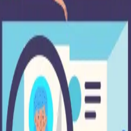
ots.txt tiene estas líneas: user-agent:* Disallow:/ El asteris
de lectura, quitas el Check de “disuadir a los motores de bús
acen todas las pruebas y si no le ponen restricciones este
os y genera contenido duplicado.
: site:tuweb.com En los resultados de URLs indexadas se pu
al.
para móvil, pero la optimización no está disponible o visib
 sitio en el Mobile-Friendly Test para que esta herramienta i