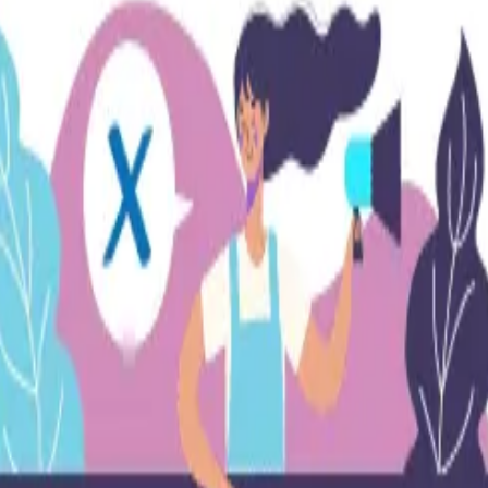
odos de forma independiente y sin ninguna estrategia. A ve
os como la talla que no son relevantes.
dor: site:tuweb.com Así puedes identificar cuántas urls es
ex” los filtros (según la estrategia).
ales a esa url específica.
rales.
adas por robots los filtros.
ordPress
momento te interesa disuadir a los robots, pero luego se t