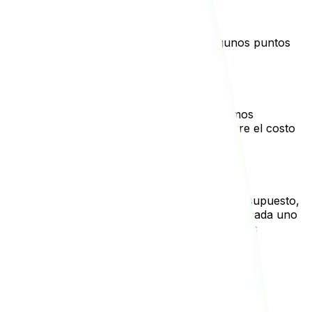
 Cuando quiera probar un sitio web, hay algunos puntos
ndo vemos errores SEO de tipo técnico, debemos
ratar una agencia de SEO, el presupuesto entre el costo
Debes revisar cada uno de tus subdominios. Por supuesto,
ra que pueda ver cada punto que hemos puesto en cada uno
con los errores más comunes encontrados por los
arlos: