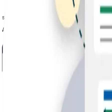
Tráfico de referencia:
además del beneficio en ranki
en tráfico cualificado.
Según un
estudio de Backlinko
, los factores off page - 
Acciones del SEO off page