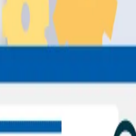
page
io para ayudar a los motores de búsqueda a entender y posi
quetas título, etiquetas meta y etiquetas de encabezado; ha
cionan con las actividades realizadas fuera de tu propio si
n incluye tácticas como marketing de contenidos, redes soc
ge?
e búsqueda evalúen la
autoridad, relevancia y confiabilid
 los resultados de búsqueda.
age marca la diferencia:
os relevantes le indican a Google que tu contenido es valio
encia.
anza):
Google evalúa estos cuatro factores para determinar
ecen tu perfil de E-E-A-T.
s los competidores tienen buen contenido y SEO on page, el
a de marca tienden a ocupar las primeras posiciones.