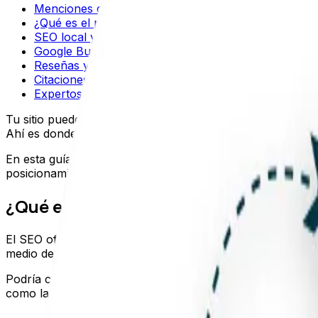
Menciones de marca (brand mentions)
¿Qué es el puntaje de autoridad?
SEO local y su relación con el off page
Google Business Profile
Reseñas y valoraciones
Citaciones NAP
Expertos SEO a tu disposición en Colombia y Chile
Tu sitio puede tener el mejor contenido y la estructura té
Ahí es donde entra el SEO off page.
En esta guía te explicamos qué es, en qué se diferencia d
posicionamiento orgánico.
¿Qué es el SEO off page?
El SEO off page se enfoca en cubrir las tácticas que se 
medio de acciones de optimización externas a la propia w
Podría considerarse que consiste únicamente en la genera
como la construcción de marca, generación de citas, mark