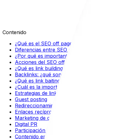
Sebastián Restrepo
Contenido
¿Qué es el SEO off page?
Diferencias entre SEO on page y off page
¿Por qué es importante el SEO off page?
Acciones del SEO off page
¿Qué es link building?
Backlinks: ¿qué son?
¿Qué es link baiting?
¿Cuál es la importancia de los enlaces?
Estrategias de link building
Guest posting
Redireccionamiento de enlaces rotos
Enlaces recíprocos
Marketing de contenidos como estrategia off page
Digital PR
Participación en podcasts y webinars
Contenido en foros y comunidades