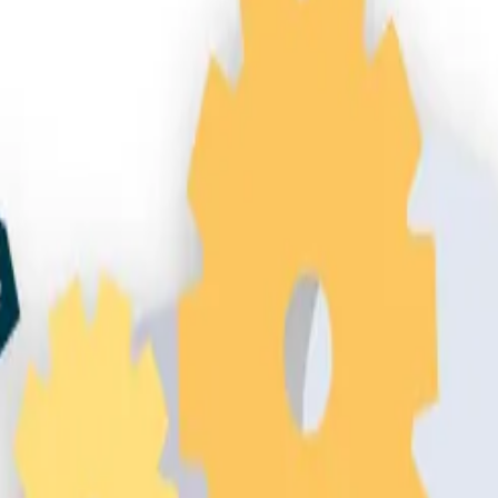
cnica más sólida, pero si nadie habla de ti fuera de tu web
el SEO on page, y cuáles son las estrategias que realmente
llevan a cabo por fuera de un sitio web. Son los elementos
eb y principalmente se realiza la creación de
enlaces exter
ción de enlaces, aunque se pueden aplicar otras técnicas 
eting de contenidos, redes sociales, entre otros.