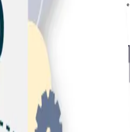
s de usuarios interesados en tu temática, lo que se traduce
 señales de ranking más importantes para Google en 2026.