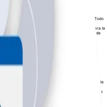
cionar mejor tu contenido. Desde la creación de un
sta enlaces internos, optimización de imágenes y más. Todo
tio web. La generación de enlaces a menudo se considera la
iales, participación en podcasts, reseñas, generación de
ad
de tu sitio web. Sin señales externas, incluso el
so. A mayor cantidad y calidad de backlinks, mayor será la
 la calidad de un sitio. Las menciones de marca, reseñas
 off page se convierte en el factor diferenciador. Los