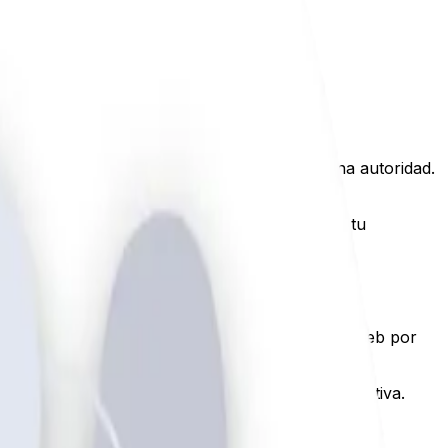
, Google no tiene razones para considerarte una autoridad.
 funcionan para construir autoridad y mejorar tu
 que permiten crear referencias hacia mi página web por
nos
.
de SEO Off Page para lograr una ventaja competitiva.