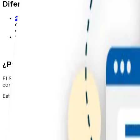
Diferencias entre SEO on page y off 
SEO On Page
:
cubre las tácticas que usas en tu sit
excelente contenido en tu sitio, optimización de eti
esto se considera parte del SEO on page.
SEO Off Page:
incluye aquellas tácticas que se rela
principal táctica off page. Sin embargo, esto tambié
citas locales y más.
¿Por qué es importante el SEO off pa
El SEO off page es determinante para que los motores d
contenido mejor optimizado puede pasar desapercibido en
Estas son las razones principales por las que el SEO off p
Autoridad de dominio:
los enlaces entrantes de siti
autoridad que tu dominio acumule frente a la compet
E-E-A-T (Experiencia, Expertise, Autoridad, Confi
positivas y enlaces desde fuentes reconocidas fortal
Posicionamiento competitivo:
en nichos donde todo
sitios con mejor perfil de enlaces y mayor presenci