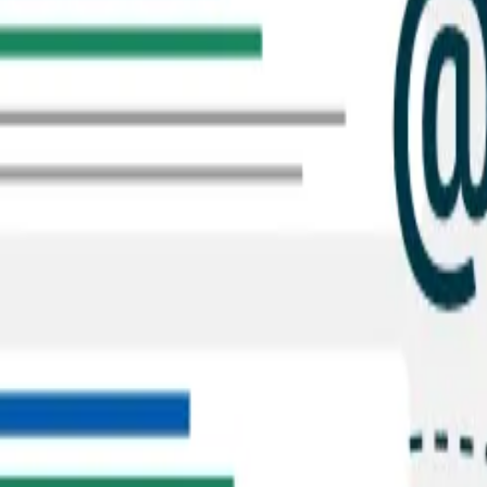
ngs, los enlaces desde otros sitios generan visitas directa
especialmente los backlinks - siguen siendo una de las tres