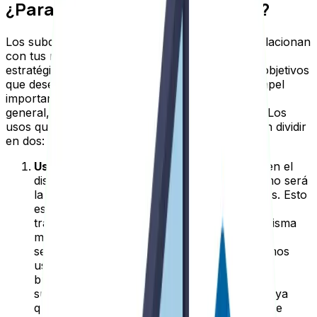
¿Para qué sirve un subdominio?
Los subdominios tienen múltiples usos que se relacionan
con tus necesidades a la hora de planificar
estratégicamente tu sitio web en función de los objetivos
que deseas alcanzar. Cada elemento juega un papel
importante en los subdominios posteriores y, en
general, en la arquitectura general del sitio web. Los
usos que le demos a los subdominios se pudieran dividir
en dos:
Uso de cara a la funcionalidad:
Al pensar en el
diseño de un sitio web, debe considerar cómo será
la experiencia de navegación de sus usuarios. Esto
es más evidente cuando tiene instancias de
transacciones o servicios ofrecidos por la misma
marca, pero no están relacionados y deben
separarse. Tomamos un ejemplo que ya hemos
usado: Google. Si vemos a este motor de
búsqueda, nos damos cuenta que este utiliza
subdominios para cada uno de sus servicios ya
que, el propio Google.com está especialmente