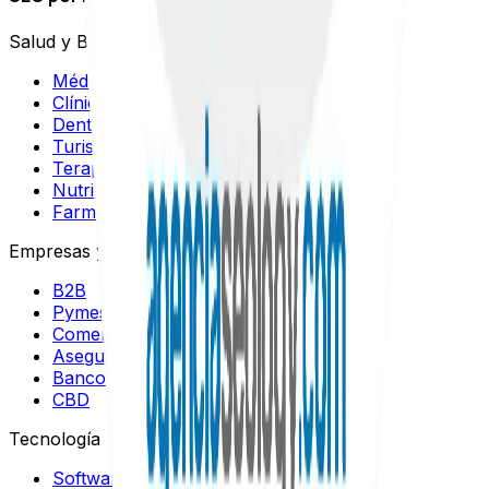
Salud y Bienestar
Médicos
Clínicas Estéticas
Dentistas
Turismo Médico
Terapeutas
Nutricionistas
Farmacias
Empresas y Negocios
B2B
Pymes
Comercios
Aseguradoras
Bancos
CBD
Tecnología
Software