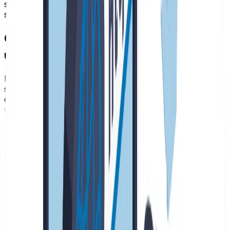
subdominio como google.com/gmail no tendría valor ni
sentido alguno.
Consideraciones previas para crear
un subdominio.
Es importante tener en cuenta que la planificación de un
sitio web debe estar siempre presente y para ello, debes
conocer cada una de los elementos a considerar para
una configuración y uso correcto
Escoge el nombre correcto
Sobre nombres,
realmente no hay una regla que te impida llamar tu
subdominio
“lamejorpaginaquevasaencontrarentodalawebytodala
sin embargo, podrás entender la poca versatilidad
que ello supone. Los nombres deben ser cortos y
deben expresar el propósito del subdominio de
inmediato. Nunca dejes que un usuario se pierda
en ninguna parte de tu página web, mucho menos
cuando esta sección en particular es independiente