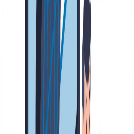
al dominio principal.
Apariencia similar al dominio principal
En cuanto
a la apariencia, debes tener en cuenta que, pese a
que el subdominio es una sección independiente,
NO es una página nueva. El diseño da mucho de
qué hablar sobre tu marca y debería seguir los
mismos lineamientos que tu dominio principal, la
misma navegabilidad. Lo único diferente debería
ser el contenido que ofreces ahí. Ahora que sabes
las consideraciones previas a crear un subdominio
y sus beneficios, queremos que conozcas cómo se
configuran, para qué sirven, y su uso de cara a la
funcionalidad y SEO.
Estrategia de
SEO internacional
A la hora de
preparar una buena estrategia SEO que quieras
internacionalizar, tendrás que considerar qué te
convendrá más, pues, para segmentar por
país/idioma puedes hacer uso de un subdominio o
de una etiqueta Hreflang. Si quieres configurar una
etiqueta Hreflang correctamente, quedaría más
versátil el uso de los subdirectorios en vez de los
subdominios.
Análisis de subdominios en
Auditorías SEO
Si no