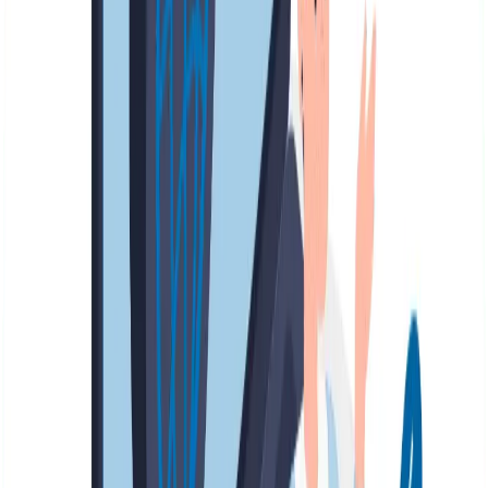
quieres caer en errores comunes en auditorías
SEO debes incluir tu subdominio en tus auditorías
pues a la hora de analizar tu página web, las
herramientas suelen tomar únicamente los
dominios principales. Los subdominios, deben
siempre tomarse en cuenta a la hora de hacer
auditorías SEO exitosas para encontrar
oportunidades de mejoras que ayuden a tu
posicionamiento.
Subdominios o Subdirectorios.
Este es un debate que tenemos constantemente dentro
del mundo del desarrollo web y más dentro del mundo
del SEO, pues, el impacto del uso de uno sobre el otro
es significativamente gigante como para equivocarse
escogiendo el incorrecto. Entonces, veamos primero
qué dice Google al respecto: “Para Google es lo mismo
un Subdominio a un Subdirectorio…” “(…)A menos que
tengas razones fuertes para dividir el contenido, yo
preferiría tener todo lo más junto posible” Desde Google
como crawler y como factor de ranking, los trata de la