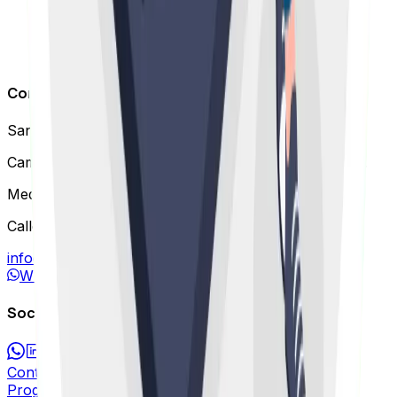
4 de marzo de 2026
Leer más
Contacto
Santiago
(
Chile
):
Camino El Alba 9500 Of. B013, Las Condes, Santiago.
Medellín
(
Colombia
):
Calle 6B Sur #37-51, El Poblado, Medellín.
info@agenciaseology.com
WhatsApp
Social
Contáctanos
Programa de Partners