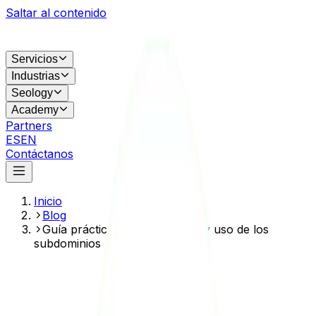
Saltar al contenido
Servicios
Industrias
Seology
Academy
Partners
ES
EN
Contáctanos
Inicio
Blog
Guía práctica de optimización y uso de los
subdominios