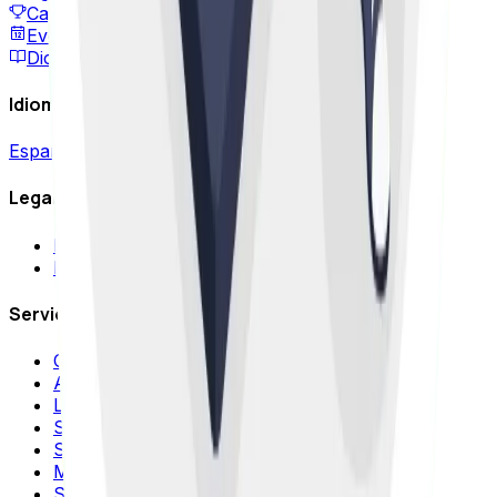
Casos de Éxito
Eventos
Diccionario SEO
Idioma / Language
Español
|
English
Legal
Política de privacidad
Mapa del sitio
Servicios SEO
Consultoría SEO
Auditoría SEO
Link Building
SEO Local
SEO para Ecommerce
Migración SEO
SEO Internacional