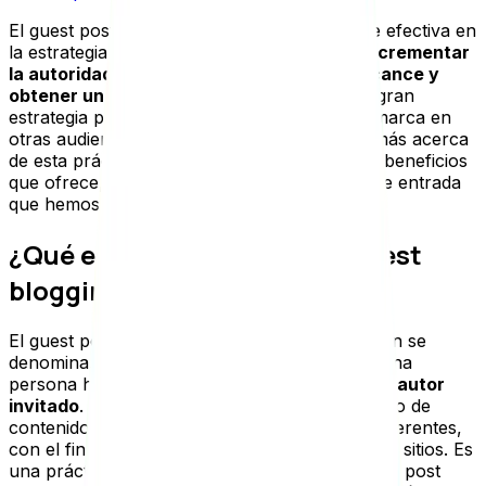
El guest posting es una herramienta bastante efectiva en
la estrategia de contenidos, que te permite
incrementar
la autoridad de tu dominio, tener mayor alcance y
obtener un mejor posicionamiento
. Es una gran
estrategia para que logres dar a conocer tu marca en
otras audiencias online. Para que conozcas más acerca
de esta práctica, dónde se puede hacer y los beneficios
que ofrece, te invitamos a que leas la siguiente entrada
que hemos preparado en Agencia Seology.
¿Qué es el guest posting o guest
blogging?
El guest posting o guest blogging como también se
denomina, consiste en una técnica en el que una
persona hace la
publicación en un blog como autor
invitado
. Esto suele darse como un intercambio de
contenido entre colaboradores de dos sitios diferentes,
con el fin de obtener beneficios en sus propios sitios. Es
una práctica positiva tanto para quien realiza el post