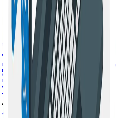
Escrito por
Sebastián Restrepo
CTO
Especialista en SEO Técnico y Analítica. Con más de una
década de experiencia, Sebastián combina estrategia,
técnica y análisis para potenciar la visibilidad de
negocios en buscadores. Apasionado por la
automatización y la eficiencia operativa con IA.
Ver más artículos de
Sebastián
→
Compartir este articulo