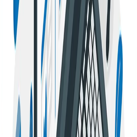
Además, te aconsejamos que hagas búsquedas en
Google para que logres identificar aquellos blogs que
permiten estas prácticas. También puedes utilizar
herramientas como SemRush y hacer búsqueda de
palabras claves que tengan relación con tu industria, así
podrás identificar qué páginas contactar.
Contactar con el blogger
Luego de que has identificado los blogs con los que
deseas colaborar es momento de ponerte en contacto
con ellos. Antes, define los temas que vas a proponer
para hacer la escritura. Luego haz el envío de la
propuesta a cada uno de los contactos a través de
correo, donde especifiques el tipo de relación que
quieres acordar. Deberás plantear con argumentos la
razón por la cual les va a beneficiar a ambas partes
establecer dicha alianza. Te recomendamos que
propongas entre 1 a 3 temas que tienes contemplado
escribir, para que sea más fácil que la otra parte
contemple aceptar tu propuesta. Encuentra en Seology
estrategias
SEO para CBD
, Ecommerce, Universidades y