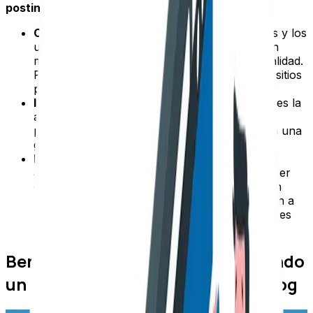
posting
:
Opta por sitios de autoridad:
los buscadores y los
usuarios se fijan en aquellos sitios que poseen
mayor relevancia y contenidos de más alta calidad.
Por lo tanto, al hacer la publicación en estos sitios
podrás atraer mayor tráfico.
Interacción social:
deberías investigar cómo es la
actividad en redes sociales de dichos sitios,
preferiblemente opta por aquellos que tengan una
gran cantidad de interacciones.
Hazlo en diferentes sitios:
empieza a buscar
alianzas en diferentes sitios donde puedas hacer
guest posting. Aunque procura que no sea tan
seguido y que todos tus esfuerzos no se vayan a
esta práctica, pues podrías sufrir penalizaciones
por parte de Google.
Beneficios del guest posting cuando
un autor invitado publica en tu blog