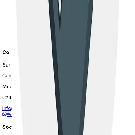
URLs importantes en tu sitio web que Google
simplemente no …
Por
Sebastián Restrepo
4 de marzo de 2026
Leer más
Contacto
Santiago
(
Chile
):
Camino El Alba 9500 Of. B013, Las Condes, Santiago.
Medellín
(
Colombia
):
Calle 6B Sur #37-51, El Poblado, Medellín.
info@agenciaseology.com
WhatsApp
Social