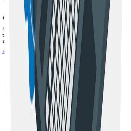
Volver al blog
¿Necesitas ayuda con tu SEO?
Nuestro equipo de expertos puede ayudarte a mejorar
tu posicionamiento y aumentar el trafico organico de tu
sitio web.
Solicitar asesoria gratuita
SEO
¿Cuáles son las diferencias entre SEO y SEM?
Si llevas tiempo en el mundo del marketing digital, es
probable que hayas escuchado los términos SEO y SEM