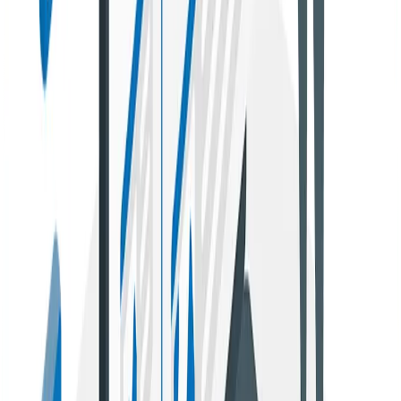
incluyes de forma natural permiten que los buscadores
logren reconocer más fácil tu sitio y de esa manera
puedas conseguir un tráfico más alto. Para que tengas
el éxito deseado y veas un aumento de tráfico, debes
acordar con los blogers con los cuales estés
colaborando, para que se incluya la etiqueta “dofollow”
que va a permitir que tenga valor para Google.
Llegarás a una audiencia más amplia
Al llevar a cabo la publicación de contenido en un blog
externo a través de la práctica de guest posting, tendrás
la posibilidad de
ampliar tu público objetivo
. Pues al
crear contenido potente, innovador y creativo podrás
atraer la atención de nuevos lectores que se van a
interesar en obtener los recursos de tu sitio. Esto va a
repercutir para que tengas mayor reconocimiento en el
sector y seas un referente en la industria.
Búsqueda de blogs relacionados
Antes de que te pongas a buscar blogs en los que vayas