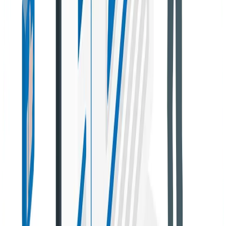
Aunque los beneficios de hacer guest posting en otros
sitios pueden variar respecto al autor invitado en
nuestro blog, son realmente valiosos y tienen una gran
incidencia en el crecimiento de tu blog, a continuación te
vamos a mencionar de cuáles se tratan:
Obtendrás mayor autoridad
Cada vez que vayas a publicar en otro sitio podrás
obtener
mayor autoridad en tu nicho de mercado
, lo
cual hará que seas visto con mayor
reputación
y por lo
tanto tu sitio tenga una mayor relevancia. Esto suele
ocurrir cuando consigues hacer relaciones estratégicas
con otros blogueros.
Tendrás un mejor tráfico en tu sitio web
Cuando haces un post en un dominio que tenga gran
autoridad, tendrás la posibilidad de
enlazar a páginas de
tu sitio que quieras posicionar
. Estos enlaces que