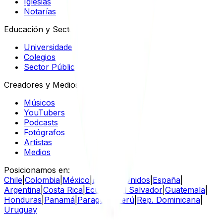
Iglesias
Notarías
Educación y Sector Público
Universidades
Colegios
Sector Público
Creadores y Medios
Músicos
YouTubers
Podcasts
Fotógrafos
Artistas
Medios
Posicionamos en:
Chile
|
Colombia
|
México
|
Estados Unidos
|
España
|
Argentina
|
Costa Rica
|
Ecuador
|
El Salvador
|
Guatemala
|
Honduras
|
Panamá
|
Paraguay
|
Perú
|
Rep. Dominicana
|
Uruguay