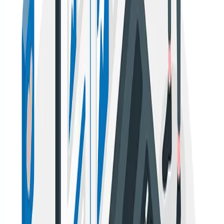
a realizar colaboraciones de guest posting, es
importante que
hagas un análisis de la otra parte
para
que revises si es compatible con tu modelo de negocio.
Es ideal que procures escoger aquellos blogs que
tengan relación con el contenido que tu realizas. Pero
trata que complemente lo que realizas más no que vaya
en la misma línea tu negocio. Esto permitirá que ambos
puedan salir beneficiados y no que vayan a competir
por los mismos intereses.
Escoger los blogs que vas a
contactar
Trata de ser organizado con la búsqueda de blogs con
los cuales deseas colaborar, es oportuno que
establezcas relaciones con sitios que posean una buena
autoridad y reputación en tu nicho. Para hacer esa tarea
te aconsejamos que hagas un listado en un documento
en línea, donde coloques el nombre del blog, la
dirección, la autoridad del dominio, el nombre del
contacto del responsable y el estatus del contacto.