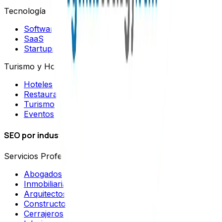
Tecnología
Software
SaaS
Startups
Turismo y Hospitalidad
Hoteles
Restaurantes
Turismo
Eventos
SEO por industrias
Servicios Profesionales
Abogados
Inmobiliarias
Arquitectos
Constructoras
Cerrajeros