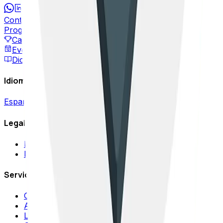
Contáctanos
Programa de Partners
Casos de Éxito
Eventos
Diccionario SEO
Idioma / Language
Español
|
English
Legal
Política de privacidad
Mapa del sitio
Servicios SEO
Consultoría SEO
Auditoría SEO
Link Building