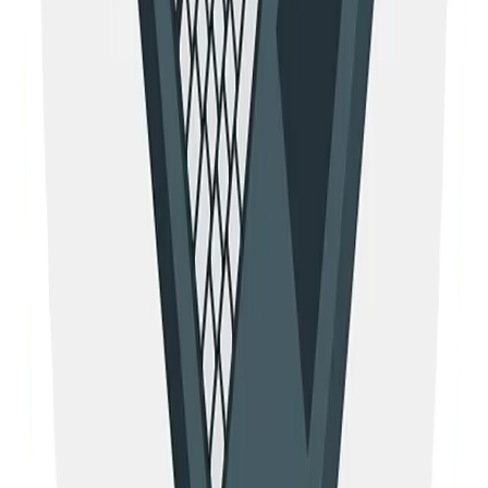
usarse …
Por
Julián Durango
20 de marzo de 2026
Leer más
SEO
SEO Off Page y su función en la estrategia web
Tu sitio puede tener el mejor contenido y la estructura
técnica más sólida, pero si nadie habla de ti fuera …
Por
Sebastián Restrepo
13 de marzo de 2026
Leer más
SEO
Cómo detectar URLs no indexadas con
Screaming Frog y la API de Google Search
Console
Una de las situaciones más frustrantes en SEO es tener