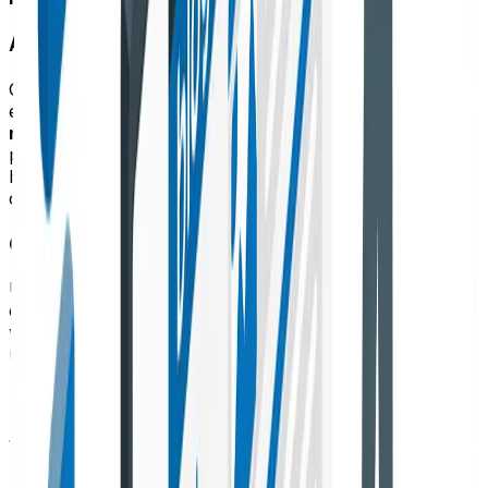
Ampliarás tu público objetivo
Cuando un autor invitado con gran reputación publica
en tu sitio podrás experimentar un
mayor
reconocimiento
y tendrás la oportunidad de llegar a un
público más amplio. Debido a que los seguidores del
blogger podrán conocer tu sitio e interesarse por el
contenido que haces.
Conseguirás colaboraciones estratégicas
Un factor bastante importante, pues cuando logras
establecer una relación que beneficia a ambas partes,
vas a aportar
confianza y de esa manera conseguirás
un nuevo socio estratégico
. Quizás hasta puedes
hacer nuevos negocios que te permitan una mayor
proyección y crecimiento en el mercado.
Ventajas de hacer guest posting en
otros sitios