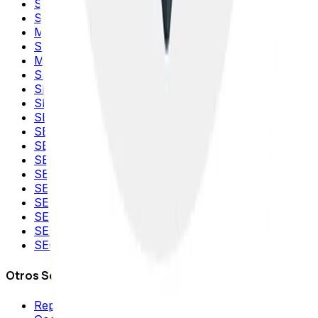
SEO Local
SEO para Ecommerce
Migración SEO
SEO Internacional
Marketing de Contenidos
SEO para Wordpress
SEO para WooCommerce
SEO para Shopify
SEO para Magento
SEO para VTEX
SEO para Wix
SEO para Squarespace
SEO para PrestaShop
SEO para TikTok
SEO para YouTube
SEO para Instagram
SEO para aplicaciones móviles
SEO para IA
Otros Servicios
Reputación Online