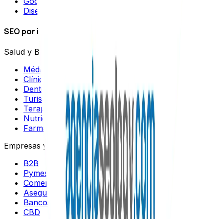
Google Ads
Diseño Web
SEO por industrias
Salud y Bienestar
Médicos
Clínicas Estéticas
Dentistas
Turismo Médico
Terapeutas
Nutricionistas
Farmacias
Empresas y Negocios
B2B
Pymes
Comercios
Aseguradoras
Bancos
CBD