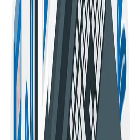
otra industrias.
Impulsa tu posicionamiento con
expertos locales
Contar con especialistas que entiendan tu mercado es
clave para el éxito. En Seology ofrecemos servicios
adaptados a cada región: nuestra
agencia SEO Colombia
conoce a fondo el ecosistema digital colombiano,
mientras que nuestra
Agencia SEO en Chile
domina las
estrategias que funcionan en el mercado chileno.
FAQ
Preguntas frecuentes
¿Qué es el guest posting o guest blogging?
¿Dónde hacer guest posting?