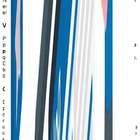
esta práctica del guest posting que hace parte de las
estrategias de
link building
.
Variedad de contenido y mayor productividad
Podrás publicar en tu sitio nuevo contenido que sea
propuesto por los autores invitados, quienes darán
otro
punto de vista y aportarán sus conocimientos
para
que logres ofrecer contenidos novedosos a tus lectores.
De esa manera, obtendrás mayor productividad y
tendrás la posibilidad de preparar nuevos contenidos
llevando a cabo una mejor planificación e investigación.
Obtener mejor visibilidad en canales sociales
Desde luego, cuando el contenido se encuentre listo
para publicar deberás hacer una estrategia para
divulgarlo en tus redes sociales con el fin de que tenga
mayor alcance. Esto también lo podrá hacer el autor
invitado desde sus perfiles, al tener una gran cantidad de
interacción podrás verte beneficiado con un
porcentaje
mayor de visitas
.