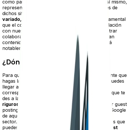
como para el que lo va a publicar en su sitio. Así mismo,
representa una gran alternativa para los lectores de
dichos sitios, pues podrán acceder a
contenido
variado, útil y que tenga un alto valor
. Es fundamental
que el contenido que se vaya a escribir tenga relación
con nuestro nicho, por ello, es necesario encontrar
colaboraciones con aquellos creadores que hagan
contenido relacionado con el nuestro, así se verá
notablemente enriquecido el blog.
¿Dónde hacer guest posting?
Para que puedas hacer Guest posting es importante que
hagas la elección del sitio adecuado con el cual puedes
llegar a un acuerdo para hacer las publicaciones
correspondientes. En este sentido, es importante que te
des a la tarea de hacer una
búsqueda concisa y
rigurosa
de los sitios en los que puedes conseguir guest
posting. Para ello, puedes hacer la búsqueda en Google
de aquellos sitios que tienen gran relevancia en tu
sector. A continuación te compartimos algunos tips que
puedes emplear para conseguir
dónde hacer guest