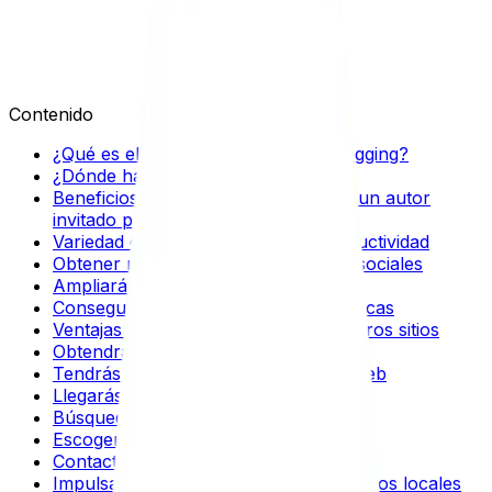
Sebastián Restrepo
Contenido
¿Qué es el guest posting o guest blogging?
¿Dónde hacer guest posting?
Beneficios del guest posting cuando un autor
invitado publica en tu blog
Variedad de contenido y mayor productividad
Obtener mejor visibilidad en canales sociales
Ampliarás tu público objetivo
Conseguirás colaboraciones estratégicas
Ventajas de hacer guest posting en otros sitios
Obtendrás mayor autoridad
Tendrás un mejor tráfico en tu sitio web
Llegarás a una audiencia más amplia
Búsqueda de blogs relacionados
Escoger los blogs que vas a contactar
Contactar con el blogger
Impulsa tu posicionamiento con expertos locales