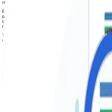
resultados adecuados en cada búsqueda de usuario.
En un inicio el proceso con el rastreo de una web que es
páginas. Con este rastreo el buscador realiza un índice de
que Google considera que está más cercano o acorde a lo
relevancia por el usuario.
Todo el análisis de sitios web puede ser realizado por un
web, comienzan a desarrollar estrategias para lograr que 
Importancia del SEO, ¿Por qué incluirl
Trabajar en el SEO de tu sitio web, sea un
ecommerce
o n
significa atraer a los usuarios cualificados mediante tráfi
Aunque tengas una gran y atractiva oferta o portafolio d
de los clics en tu página web. Y, entre todos los resulta
Además, obtener un volumen de tráfico web considerable e
sociales, email marketing, etc.).