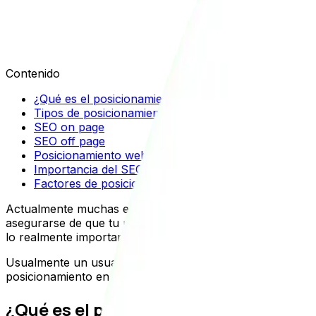
Julián Durango
Contenido
¿Qué es el posicionamiento SEO?
Tipos de posicionamiento web
SEO on page
SEO off page
Posicionamiento web: ¿Cómo funciona?
Importancia del SEO, ¿Por qué incluirlo en la estrate
Factores de posicionamiento SEO
Actualmente muchas empresas son conscientes de la impo
asegurarse de que tu negocio es visible tanto para el p
lo realmente importante es estar en la primera página de
Usualmente un usuario no sigue buscando respuestas a su
posicionamiento en Google para sobresalir frente a la co
¿Qué es el posicionamiento SEO?