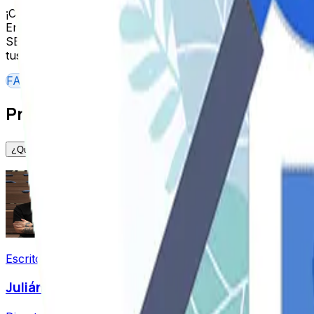
¡Contáctanos para sacar el mejor provecho y resultados d
En Seology diseñamos, desarrollamos y optimizamos siti
SEO, desde construir tu estrategia de posicionamiento, la 
tus datos y te llamaremos.
FAQ
Preguntas frecuentes
¿Qué es el posicionamiento SEO?
Escrito por
Julián Durango