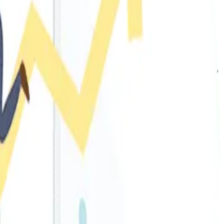
áginas del sitio web y de las web enlazadas en sus
una búsqueda. Al arrojar el resultado, el usuario verá lo
áginas web, es decir, lo que valora como de mayor
EO quienes, a partir de la observación y análisis del sitio
 mejor en los buscadores.
de su estrategia para atraer a clientes potenciales, esto
res.
na de resultados de Google, estás perdiendo más del 90%
a primera posición acumula en torno al 59,59% de clics.
demás estrategias de marketing online (Google Ads, redes