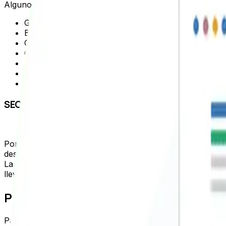
Algunos elementos dentro de esta categoría que nos sirve
Generar contenido de calidad y responder a la inten
Buen desarrollo de la arquitectura web
Optimizar etiquetas title y description
Optimizar sintaxis de URL
Implementar etiquetas “H”bien definidas
Implementar imágenes optimizadas
Tener un buen enlazado interno
SEO off page
Por otro lado está el SEO off page, que se refiere a las a
desarrollar esta estrategia son los enlaces externos o bac
La función y objetivo de los enlaces externos es lograr q
lleven a páginas del sitio deseado, así mejorará el perfil
Posicionamiento web: ¿Cómo funcio
Para entender esto debes saber que los buscadores usan s