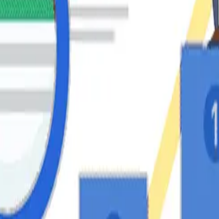
ner un buen posicionamiento web, podremos lograr result
o tus probabilidades de venta y mejorando la notoriedad de
 resultados a largo plazo.
 pago, aunque no por ello dejan de ser eficaces y comple
n los buscadores y que el nombre de tu negocio pueda esta
gle 180