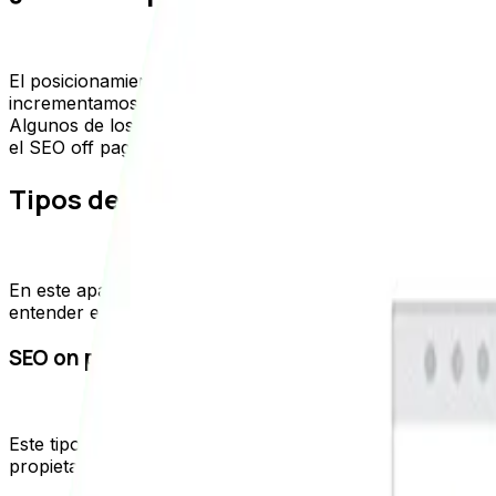
El posicionamiento SEO define la posición o lugar en qu
incrementamos la posibilidad de mejorar el posicionamien
Algunos de los aspectos más relevantes para el posicionam
el SEO off page.
Tipos de posicionamiento web
En este apartado veremos que existen dos tipos de posic
entender estos dos tipos de posicionamiento podremos iden
SEO on page
Este tipo de SEO trata todas las optimizaciones que se pu
propietario del sitio, del encargado de su operación o de