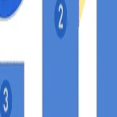
e tu sitio web! (H2)
os web que se traducen en aumentos en ventas e ingresos.
optimización técnica de tu sitio y su contenido y la mejora