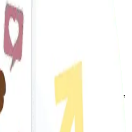
 con páginas web externas. El principal elemento para
 implementen enlaces en su sitio, de manera natural, que
tio y así se podrá mejorar el posicionamiento.
uyendo su estructura y contenidos, para generar los