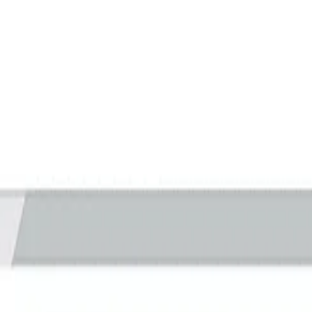
e aparece un resultado de búsqueda de forma orgánica en l
to y aparecer en los primeros lugares de la página de resu
iento son el SEO on page, que se refiere a toda la estrate
ionamiento que utilizaremos según lo que queramos optimiz
tificar y priorizar los elementos a mejorar dentro de un si
eden realizar dentro de una página web para posicionarla en
 algún experto en SEO.