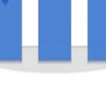
a construir estrategias desde cero y ver cómo los proyect
 digitales rentables.
osicionamiento y aumentar el trafico organico de tu sitio 