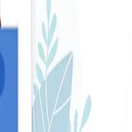
ados como:
 marca.
mentarias.
r en la primera página de los resultados de Google hay