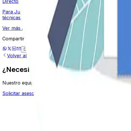
Director SEO
Para Julián, cada proyecto SEO es un nuevo reto. Disfrut
técnicas y proyectos de nicho le ha permitido crear activos
Ver más artículos de
Julián
→
Compartir este articulo
Volver al blog
¿Necesitas ayuda con tu SEO?
Nuestro equipo de expertos puede ayudarte a mejorar tu p
Solicitar asesoria gratuita