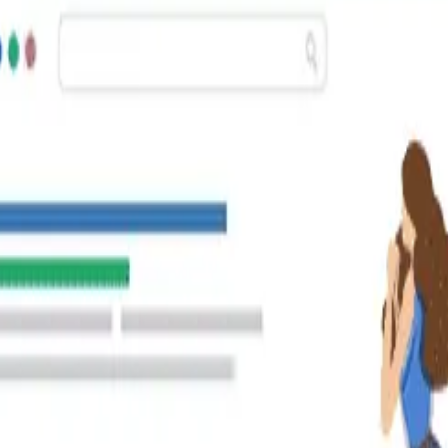
n para optimizar son:
ción de búsqueda del usuario
cciones que ayudan a optimizar el sitio pero que se realiza
klinks.
ue otras páginas que se consideren relevantes y de calidad
 de enlaces, Google comenzará a ver relevancia en nuestro si
na?
us propios algoritmos para analizar las páginas web, incl