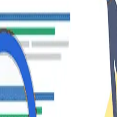
 realizado por “arañas” de Google, que además indexan la p
 páginas que estará disponible para cuando alguien realiza 
 que estaba buscando el usuario entre todo el índice de p
a
agencia de posicionamiento web
o por profesionales en S
las páginas web del sitio se indexen y logren posicionarse
o en la estrategia?
o, es una de las tareas obligatorias en las empresas dentro 
co orgánico, es decir, el tráfico que proviene de los buscado
e productos o servicios, si no apareces en la primera pági
dos de la primera página de respuestas, ten en cuenta que l
s el primer paso para poder realizar con éxito todas las 