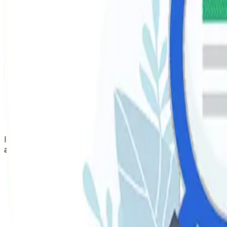
Cuando se dirigen correctamente los recursos para obte
Captación estable y de calidad de tráfico web.
Incrementar la visibilidad de tu negocio, aumentand
Una inversión de trabajo que va dando cada vez más
Un considerable ahorro en otras campañas online de
Mayor eficacia en las campañas
SEM
.
Factores de posicionamiento SEO
Para lograr mejorar el posicionamiento de un sitio web e
algunos factores importantes a desarrollar e intervenir:
Optimizar el sitio web
Definir palabras clave posicionar
Planificar una estrategia de contenidos
(Desarrollar un plan para) indexar tu página en Goo
Estrategia de linkbuilding 110 y enlazado interno
Sitio web responsive