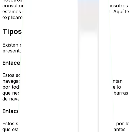
consultores SEO olvidan o dejan de lado, pero nosotros
estamos convencidos de que es muy importante. Aquí te
explicaremos por qué y cómo hacerla.
Tipos de enlaces internos
Existen dos tipos de enlaces internos. Aquí te los
presentamos:
Enlaces estructurales
Estos son los enlaces que logran que haya una
navegación principal en un sitio web. Se implementan
por toda la web y logran que el usuario encuentre lo
que necesita. Se ven en el menú principal, en las barras
de navegación o en los footer.
Enlaces contextuales
Estos son los enlaces que van dentro de un texto, por lo
que están rodeados de contexto. Son muy importantes