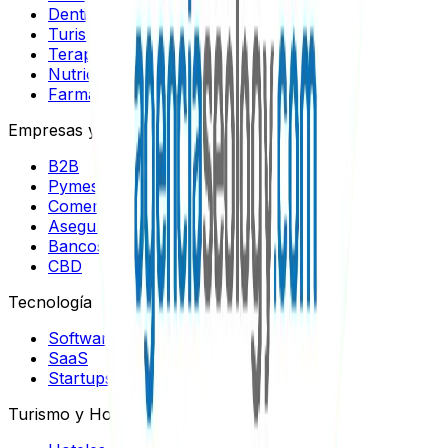
Dentistas
Turismo Médico
Terapeutas
Nutricionistas
Farmacias
Empresas y Negocios
B2B
Pymes
Comercios
Aseguradoras
Bancos
CBD
Tecnología
Software
SaaS
Startups
Turismo y Hospitalidad