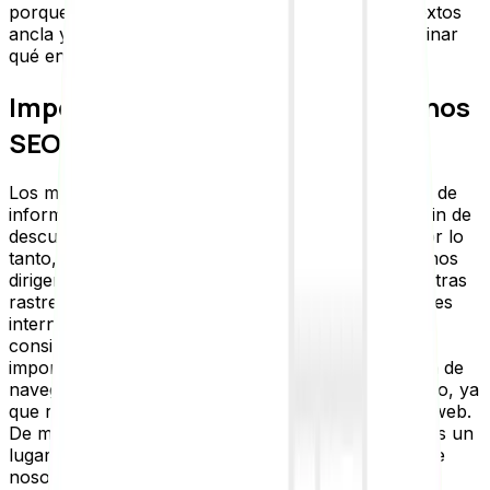
porque puedes jugar con los diferentes tipos de textos
ancla y porque para Google será más fácil determinar
qué enlace es gracias al contexto que lo rodea.
Importancia de los enlaces internos
SEO
Los motores de búsqueda examinan la red mundial de
información, saltando de un enlace a otro, con el fin de
descubrir nuevas páginas y actualizar su índice. Por lo
tanto, es crucial comprender que los enlaces internos
dirigen a los bots de los motores de búsqueda mientras
rastrean su sitio web. En teoría, cuantos más enlaces
internos tenga una página, más relevante se
considerará. Para maximizar su efectividad, es
importante que las páginas que incluyas en la barra de
navegación sean las más importantes de tu proyecto, ya
que recibirán enlaces de todas las páginas del sitio web.
De manera similar, el pie de página de tu sitio web es un
lugar ideal para incluir enlaces de tipo legal o “sobre
nosotros”. Pero si realmente deseas utilizar enlaces