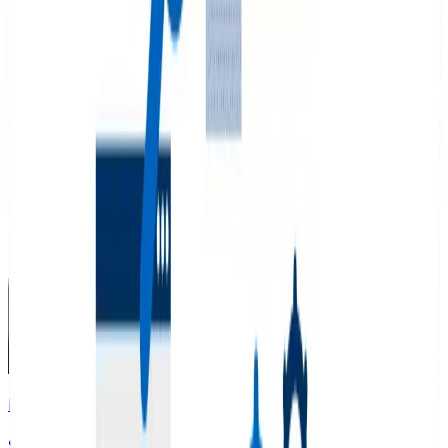
Contar con especialistas que entiendan tu mercado es
clave para el éxito. En Seology ofrecemos servicios
adaptados a cada región: nuestra
agencia SEO Colombia
conoce a fondo el ecosistema digital colombiano,
mientras que nuestra
Agencia SEO en Chile
domina las
estrategias que funcionan en el mercado chileno.
FAQ
Preguntas frecuentes
¿Qué es un enlace interno?
Escrito por
Sebastián Restrepo