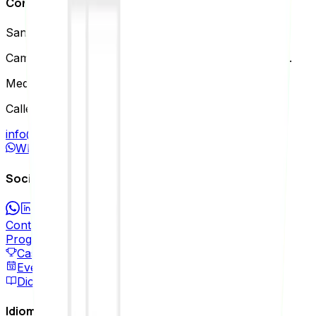
Contacto
Santiago
(
Chile
):
Camino El Alba 9500 Of. B013, Las Condes, Santiago.
Medellín
(
Colombia
):
Calle 6B Sur #37-51, El Poblado, Medellín.
info@agenciaseology.com
WhatsApp
Social
Contáctanos
Programa de Partners
Casos de Éxito
Eventos
Diccionario SEO
Idioma / Language