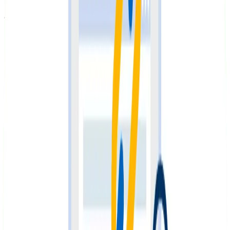
palabras clave en el Title, los headings, etc., pero ves
que no consigues mejorar su posicionamiento, una
buena práctica es analizar los contenidos de tu web
para buscar dónde puedes incluir enlaces internos que
apunten a esa página. Yo siempre que publico una
página en cualquiera de mis proyectos, lo siguiente que
hago es buscar enlaces internos que apunten a ella.
Primero porque voy a acelerar su proceso de
indexación, y segundo porque así le transmito autoridad
desde el momento de publicarla. Otro ejemplo práctico
en cualquier proyecto SEO puede ser analizar las
palabras clave donde aparezcas en segunda página, e
intentar el asalto al top 10 de Google incluyendo más
enlaces internos que apunten a esas páginas, usando
como anchor text esas palabras clave. En este punto
resulta muy útil usar un Excel de control, a modo
matriz, para ir apuntando los enlaces que pones de
unas páginas a otras, y al final saber qué páginas tienen
más o menos enlaces.
Auditoría de enlaces internos