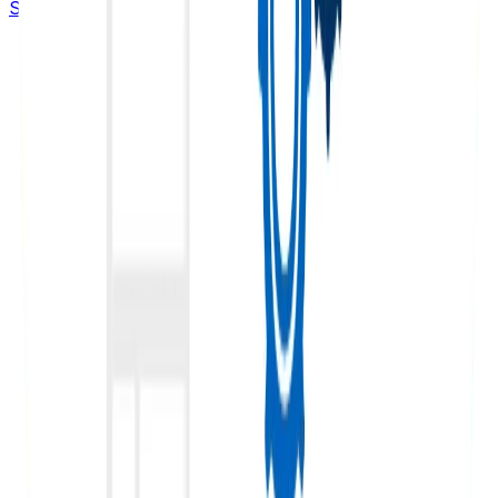
Solicitar asesoria gratuita
SEO
¿Cuáles son las diferencias entre SEO y SEM?
Si llevas tiempo en el mundo del marketing digital, es
probable que hayas escuchado los términos SEO y SEM
usarse …
Por
Julián Durango
20 de marzo de 2026
Leer más
SEO
SEO Off Page y su función en la estrategia web