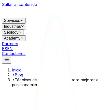
Saltar al contenido
Servicios
Industrias
Seology
Academy
Partners
ES
EN
Contáctanos
Inicio
Blog
Técnicas de enlazado interno para mejorar el
posicionamiento de un sitio web