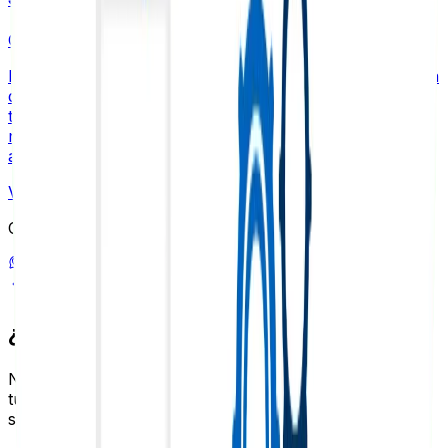
CTO
Especialista en SEO Técnico y Analítica. Con más de una
década de experiencia, Sebastián combina estrategia,
técnica y análisis para potenciar la visibilidad de
negocios en buscadores. Apasionado por la
automatización y la eficiencia operativa con IA.
Ver más artículos de
Sebastián
→
Compartir este articulo
Volver al blog
¿Necesitas ayuda con tu SEO?
Nuestro equipo de expertos puede ayudarte a mejorar
tu posicionamiento y aumentar el trafico organico de tu
sitio web.