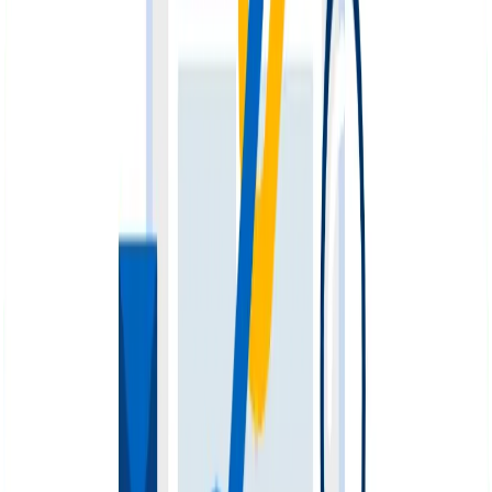
existentes
Enlaces internos rotos
Los enlaces internos rotos hacen que los usuarios y los
rastreadores de Google lleguen a páginas que ya no
existen, por lo que generalmente se derivan en
errores
404
. Así se afecta la autoridad de la página. Para
solucionarlo, apunta todos los enlaces internos a
páginas activas.
Demasiados enlaces internos
Cuando una página tiene más de 3000 enlaces internos,
debe ser marcada en los informes de las auditorías,
pues será una sobrecarga si se mira desde la usabilidad.
Enlaces nofollow
El atributo rel=”nofollow” restringe el paso de los bots
de Google a través del contenido. Por eso, es
importante asignarlos solamente cuando sean