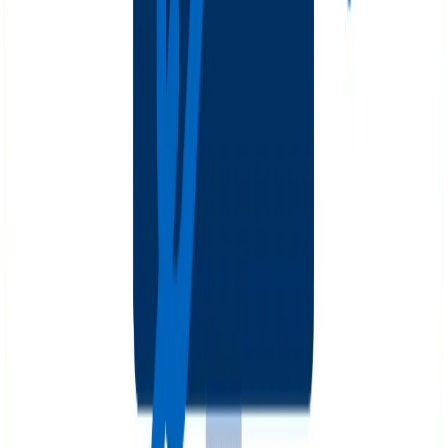
cuáles serán los textos ancla que unirán las páginas. Se
puede utilizar la palabra clave de destina, pero aquí te
regalamos tres claves para que elijas los mejores anchor
text:
Variedad:
No hay penalizaciones si siempre
enlazas con la KW, pero eso no siempre resulta
natural. Puedes variar todo lo que sea necesario
para que resulte cómodo de leer.
Longitud:
Las palabras claves de cola larga
siempre serán una excelente opción para ser
seleccionadas como texto ancla, siempre y cuando
se ajusten de manera natural al texto.
Relevancia:
Los enlaces internos tienen que tener
sentido. Enlazar por enlazar no vale la pena.
Encuentra estrategias
SEO para Turismo Médico
, E
Commerce, Universidades y cualquier otra industria.
Expertos SEO a tu disposición en
Colombia y Chile