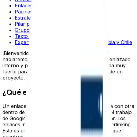
Enlaces nofollow
Páginas huerfanas
Estrategia de enlazado interno
Pilar page
Grupos de temas con enlazado interno
Texto ancla correcto
Expertos SEO a tu disposición en Colombia y Chile
¡Bienvenido de vuelta al blog de Seology! Hoy
hablaremos de cómo hacer una estrategia de enlazado
interno y por qué es importante contar con una muy
fuerte para responder a las necesidades SEO de un
proyecto.
¿Qué es un enlace interno?
Un enlace interno es aquel que une una página con otra
dentro de la misma web, con lo que se facilita el trabajo
de Google y de los usuarios para poder navegar. Los
enlaces internos también se conocen como interlinking.
Esta es un área de SEO que, por alguna razón que
nosotros no llevamos a comprender, muchos