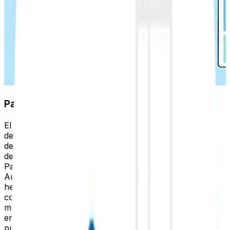
Page Rank: autoridad de un sitio web
El éxito en la clasificación de los motores de búsqueda
depende de cómo se manejan los enlaces internos
dentro de un sitio web. La autoridad de una página es
determinada por un algoritmo complejo llamado
PageRank (PR) que evalúa su calidad y relevancia.
Aunque Google eliminó públicamente la barra de
herramientas de PageRank en 2016, sigue siendo un
componente clave del algoritmo de clasificación de los
motores de búsqueda. Si una página A cuenta con
enlaces externos de alta calidad que apuntan a ella, su
puntuación de PageRank aumenta, lo que le da más