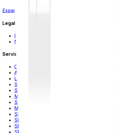
Español
|
English
Legal
Política de privacidad
Mapa del sitio
Servicios SEO
Consultoría SEO
Auditoría SEO
Link Building
SEO Local
SEO para Ecommerce
Migración SEO
SEO Internacional
Marketing de Contenidos
SEO para Wordpress
SEO para WooCommerce
SEO para Shopify
SEO para Magento