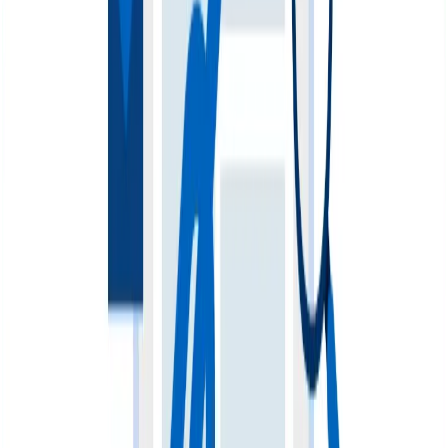
indispensables.
Páginas huerfanas
Las páginas huérfanas son aquellas que no están
vinculadas a ninguna otra, por lo que no se pueden
rastrear ni indexar. Si consideras que tienes una página
huérfana importante, enlázala con otras por medio de
enlaces internos, pero si no la consideras importante,
puedes eliminarla.
Estrategia de enlazado interno
Veamos ahora cuál es la estrategia más acertada para
tener enlaces internos funcionales e importantes dentro
de una página web.
Pilar page
Lo primero que se debe hacer en una estrategia de
enlazado interno, es hacer una lista de cuáles son las