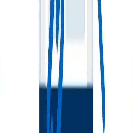
páginas pilar, que son las más importantes de todo el
sitio. Las páginas pilar son las que generalmente tienen
KW con volúmenes de búsqueda altos y dificultades más
complejas. Además, son las que generan tráfico
importante para el negocio, por lo que son las
categorías o lo enfocado en la venta.
Grupos de temas con enlazado interno
Para empezar a enlazar desde las páginas pilares, lo
más importante es tener una ruta de acción clara, por lo
que resulta muy conveniente tener definidos unos temas
que agrupen todo lo que se quiere enlazar. Habrá
páginas A que se enlacen directamente a la pilar page,
para sustentar el tema. Pero también habrá páginas B,
que se enlazan a las A. Y así sucesivamente con las
páginas C y D.
Texto ancla correcto
Cuando ya hayas entendido qué va a estar enlazado con
qué, una buena estrategia es empezar a pensar en