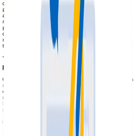
demostrar la relación contextual entre dos
páginas.Cuando los enlaces internos se usan
adecuadamente, se indica que la página A está
relacionada con la página B. Esto puede ser muy útil
para ilustrar tu experiencia si tienes una gran cantidad
de contenido que puedes vincular entre sí. Si no le
muestras a Google cómo está organizado tu contenido,
tus usuarios tampoco verán cómo se conecta.
Texto ancla y palabras clave para mejorar
posicionamiento
Como comentaba antes, esta es una técnica SEO que da
mucho juego, porque puedo ir variando el anchor text
en los enlaces internos para fomentar palabras clave
relacionadas. Siguiendo con el ejemplo: peluquería en
Madrid centro, peluquería barata en Madrid, la mejor
peluquería de Madrid, etc. Aquí es donde reside, bajo mi
punto de vista, la gran ventaja de usar bien los enlaces
internos en cualquier proyecto SEO. En saber sacar
partido de ellos. Por ejemplo, si ya has optimizado al
máximo los textos de una página, y has incluido tus