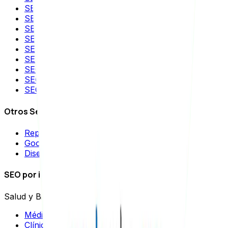
SEO para VTEX
SEO para Wix
SEO para Squarespace
SEO para PrestaShop
SEO para TikTok
SEO para YouTube
SEO para Instagram
SEO para aplicaciones móviles
SEO para IA
Otros Servicios
Reputación Online
Google Ads
Diseño Web
SEO por industrias
Salud y Bienestar
Médicos
Clínicas Estéticas