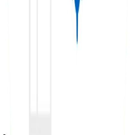
Tu sitio puede tener el mejor contenido y la estructura
técnica más sólida, pero si nadie habla de ti fuera …
Por
Sebastián Restrepo
13 de marzo de 2026
Leer más
SEO
Cómo detectar URLs no indexadas con
Screaming Frog y la API de Google Search
Console
Una de las situaciones más frustrantes en SEO es tener
URLs importantes en tu sitio web que Google
simplemente no …
Por
Sebastián Restrepo
4 de marzo de 2026
Leer más