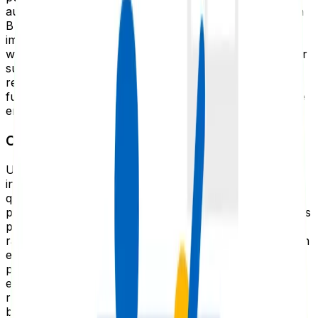
autoridad. Esta autoridad puede transferirse a la página
B a través de enlaces internos. Por lo tanto, es
importante identificar las “páginas de poder” en tu sitio
web para aprovechar al máximo su autoridad y mejorar
su clasificación en los resultados de búsqueda. En
resumen, comprender cómo funciona el PageRank es
fundamental para desarrollar una estrategia efectiva de
enlazado interno.
Comprensión de la estructura del sitio web
Una sólida organización en la estructura de enlaces
internos, optimizada para SEO, puede ser muy útil para
que los motores de búsqueda encuentren e indexen las
páginas de tu sitio web. En palabras de Google: “Algunas
páginas son conocidas por Google porque ya han sido
rastreadas. Otras se descubren cuando Google sigue un
enlace desde una página conocida hacia una nueva
página”. El uso de enlaces internos de calidad es una
estrategia efectiva para permitir que Google descubra
regularmente contenido relevante en tu sitio. Otro
beneficio de los enlaces internos es que pueden