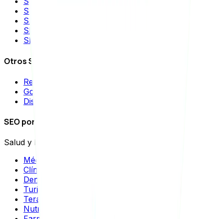
SEO para TikTok
SEO para YouTube
SEO para Instagram
SEO para aplicaciones móviles
SEO para IA
Otros Servicios
Reputación Online
Google Ads
Diseño Web
SEO por industrias
Salud y Bienestar
Médicos
Clínicas Estéticas
Dentistas
Turismo Médico
Terapeutas
Nutricionistas
Farmacias