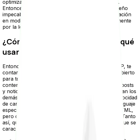
optimizadas para ser navegadas en este formato.
Entonces, a pesar de que las webs tengan un diseño
impecable para desktop, la experiencia de navegación
en modo móvil disminuye radicalmente, especialmente
por la lenta
velocidad de carga
.
¿Cómo funcionan las AMP y por qué
usarlas?
Entonces, para seguir comprendiendo qué es AMP, te
contaremos que este es un protocolo de código abierto
para todas las webs y compatible con todo tipo de
contenido, especialmente si es una que contenga posts
y noticias. Las AMP se centran en el texto y eliminan los
demás recursos que son los que enlentecen la velocidad
de carga. Para eso, entonces, se desarrolló un lenguaje
específico. Las AMP tienen el código común de HTML,
pero con algunas excepciones y particularidades. Tanto
así, que adquirió un nuevo nombre: AMP HTML, que se
caracteriza por:
Solo es posible utilizar las etiquetas HTML que