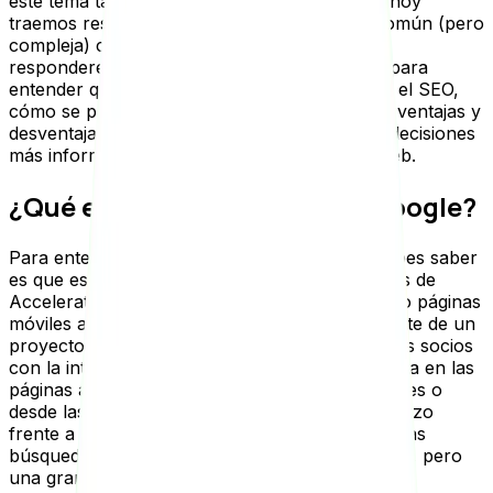
este tema tal como nosotros. Es por eso que hoy
traemos respuestas para una pregunta tan común (pero
compleja) como lo es ¿qué es AMP? Aquí te
responderemos todo lo que tienes que saber para
entender qué es AMP, cómo se relaciona con el SEO,
cómo se puede implementar y algunas de sus ventajas y
desventajas, para que siempre puedas tomar decisiones
más informadas y conscientes en tu página web.
¿Qué es una página AMP de Google?
Para entender qué es AMP, lo primero que debes saber
es que estas corresponden a las siglas en inglés de
Accelerated Mobile Pages, lo que traduce como páginas
móviles aceleradas. Entonces, las AMP son parte de un
proyecto que impulsó Google con algunos otros socios
con la intención de mejorar la velocidad de carga en las
páginas a las que se entra desde los smartphones o
desde las tablets. Surgieron cuando Google le hizo
frente a la paradoja de que la gran mayoría de las
búsquedas provienen desde dispositivos móviles, pero
una gran parte de las páginas todavía no están