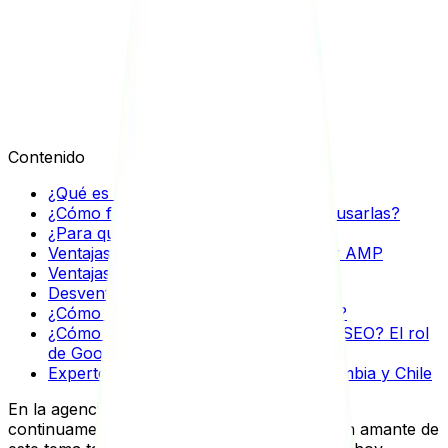
Julián Durango
Contenido
¿Qué es una página AMP de Google?
¿Cómo funcionan las AMP y por qué usarlas?
¿Para qué sirve el Google AMP?
Ventajas y desventajas de implementar AMP
Ventajas
Desventajas
¿Cómo implementar AMP en una web?
¿Cómo ayuda a optimizar la estrategia SEO? El rol
de Google AMP
Expertos SEO a tu disposición en Colombia y Chile
En la agencia Seology nos encanta generar
continuamente contenido para ti, que eres un amante de