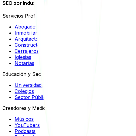
SEO por industrias
Servicios Profesionales
Abogados
Inmobiliarias
Arquitectos
Constructoras
Cerrajeros
Iglesias
Notarías
Educación y Sector Público
Universidades
Colegios
Sector Público
Creadores y Medios
Músicos
YouTubers
Podcasts