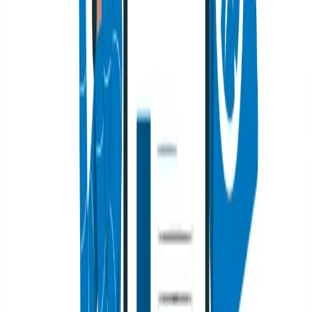
usuario. Y un usuario feliz también es un usuario que
nos ayuda en la conversión de leads, lo que es otro
factor relevante para Google y para el trabajo SEO.
Encuentra en Seology estrategias
SEO para
Músicos,
Ecommerce, Universidades y cualquier otra
industria.
Expertos SEO a tu disposición en
Colombia y Chile
Contar con especialistas que entiendan tu mercado es
clave para el éxito. En Seology ofrecemos servicios
adaptados a cada región: nuestra
agencia SEO Colombia
conoce a fondo el ecosistema digital colombiano,
mientras que nuestra
Agencia SEO en Chile
domina las
estrategias que funcionan en el mercado chileno.
FAQ
Preguntas frecuentes