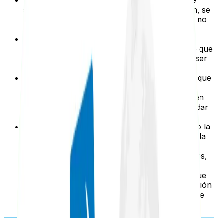
sean permitidas. Por ejemplo, para una imagen, se
puede utilizar la etiqueta img-amp, pero object no
está en el equivalente.
La utilización de los recursos JavaScript está
limitada a las bibliotecas de AMP HTML, por lo que
no se pueden incluir scripts externos o deben ser
reestructurados.
El proyecto utiliza su propio CDN de caché, lo que
permite que este servidor recupere las páginas
AMP, verifique su correcta implementación y, en
caso positivo, almacene la respuesta para brindar
una experiencia óptima al usuario.
Es posible tener tanto la versión “normal” como la
versión AMP para cualquier página. La URL de la
versión AMP será diferente, dependiendo de la
implementación, pero en la mayoría de los casos,
se agrega “amp” en algún lugar de la URL. No
habrá conflictos de
contenido duplicado
, ya que
la URL canónica de la versión AMP será la versión
normal y así será reconocida por los motores de
búsqueda.