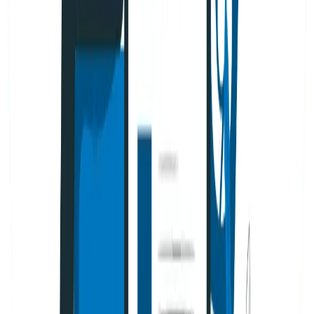
SEO
¿Cuáles son las diferencias entre SEO y SEM?
Si llevas tiempo en el mundo del marketing digital, es
probable que hayas escuchado los términos SEO y SEM
usarse …
Por
Julián Durango
20 de marzo de 2026
Leer más
SEO
SEO Off Page y su función en la estrategia web
Tu sitio puede tener el mejor contenido y la estructura
técnica más sólida, pero si nadie habla de ti fuera …
Por
Sebastián Restrepo
13 de marzo de 2026