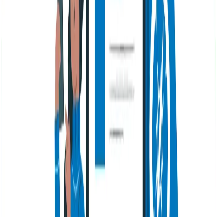
¿Cómo implementar AMP en una
web?
Para implementar una página web AMP, lo que hay que
hacer es instalar un plugin que nos permita crearla. Hay
algunos que lo hacen de manera automática, mientras
que otros te brindan mayor autonomía a la hora de
tomar decisiones.
¿Cómo ayuda a optimizar la
estrategia SEO? El rol de Google
AMP
La velocidad de carga es un factor relevante para
Google y, por lo tanto, es un factor que debemos
controlar cuando estamos haciendo SEO. Así, las AMP
se calcula que reducen ese tiempo entre el 15 y el 85%.
Además, la velocidad de carga afecta la experiencia del