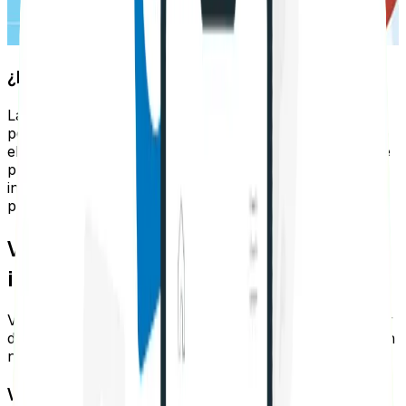
¿Para qué sirve el Google AMP?
La función más importante de esta tecnología es la de
poder optimizar la velocidad de carga, pues se eliminan
elementos pesados, tales como el CSS o Javascript. Se
priorizan los textos y las imágenes, que son la
información esencial que necesitan los usuarios para
poder consumir el contenido.
Ventajas y desventajas de
implementar AMP
Veamos ahora cuáles son las grandes ventajas y un par
de desventajas que tiene implementar esta tecnología en
nuestra página web:
Ventajas