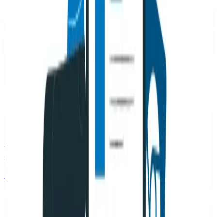
Disfruta construir estrategias desde cero y ver cómo los
proyectos crecen paso a paso. Su experiencia en
auditorías técnicas y proyectos de nicho le ha permitido
crear activos digitales rentables.
Ver más artículos de
Julián
→
Compartir este articulo
Volver al blog
¿Necesitas ayuda con tu SEO?
Nuestro equipo de expertos puede ayudarte a mejorar
tu posicionamiento y aumentar el trafico organico de tu
sitio web.
Solicitar asesoria gratuita