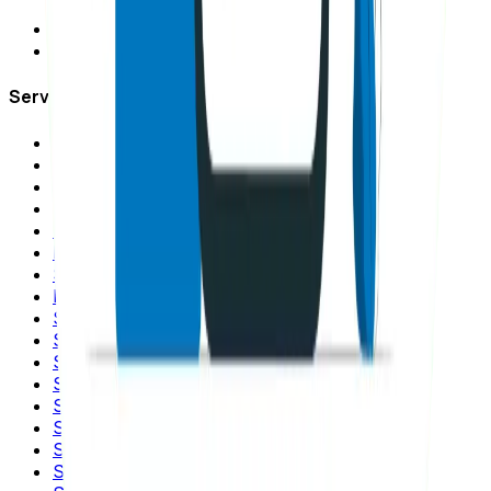
Política de privacidad
Mapa del sitio
Servicios SEO
Consultoría SEO
Auditoría SEO
Link Building
SEO Local
SEO para Ecommerce
Migración SEO
SEO Internacional
Marketing de Contenidos
SEO para Wordpress
SEO para WooCommerce
SEO para Shopify
SEO para Magento
SEO para VTEX
SEO para Wix
SEO para Squarespace
SEO para PrestaShop