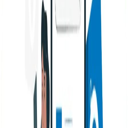
suceder cuando se implementa la tecnología AMP en
una página web:
Deficiente experiencia de usuario:
Las URLs de
las páginas AMP son largas y complicadas, por lo
que a Google le cuesta entenderlas y a los
usuarios, compartirlas.
Es muy cerrada:
Es complicado salir de un
ecosistema AMP.
URL del navegador:
Al colocar una página AMP
en Google, en los resultados de búsqueda se
muestra la URL de la página correspondiente. Sin
embargo, al acceder a la página, la URL que se
muestra es la de Google. Según Google, esto es un
problema temporal y están trabajando en
solucionarlo. Por el momento, es un
inconveniente.
Webs muy simples:
Como se eliminan todos los
elementos no esenciales, las páginas AMP son
demasiado simples y aburridas para los usuarios.
Página extra a generar:
En caso de que no
gestiones tus canonicals, podrías tener un
problema de
contenido duplicado
.