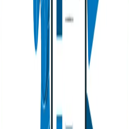
¿Qué es una página AMP de Google?
¿Cómo funcionan las AMP y por qué usarlas?
¿Para qué sirve el Google AMP?
¿Cómo implementar AMP en una web?
Escrito por
Julián Durango
Director SEO
Para Julián, cada proyecto SEO es un nuevo reto.