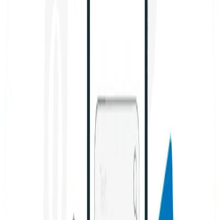
Velocidad de carga:
Con la optimización AMP, las
páginas web en el formato de móvil cargan un
85% más rápido (es decir, casi todas en menos de
un segundo). Con eso, se puede conseguir:
Que los usuarios no abandonen nuestra web,
lo que disminuirá la
tasa de rebote
.
Que los usuarios llenen nuestros formularios
o compren con mayor probabilidad.
Que Google nos reconozca como una página
bien optimizada, lo que logrará que
escalemos puestos en la SERP.
Páginas optimizada para móvil:
Es cierto que se
puede lograr una buena usabilidad y experiencia
de usuario en una página web en su verizon móvil
sin la tecnología AMP, pero definitivamente esta sí
lo hace mucho más simple para los
desarrolladores.
Desventajas
Estos son algunos de los problemas que podrían