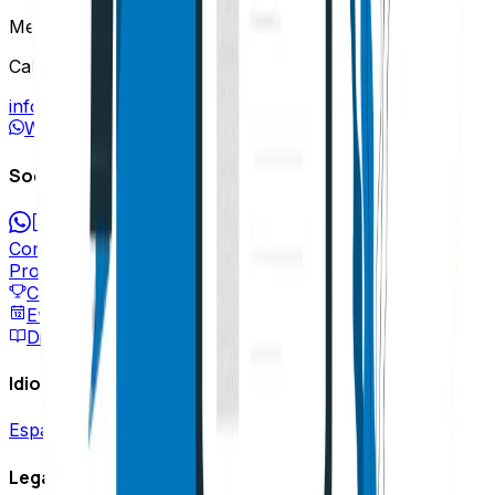
Medellín
(
Colombia
):
Calle 6B Sur #37-51, El Poblado, Medellín.
info@agenciaseology.com
WhatsApp
Social
Contáctanos
Programa de Partners
Casos de Éxito
Eventos
Diccionario SEO
Idioma / Language
Español
|
English
Legal