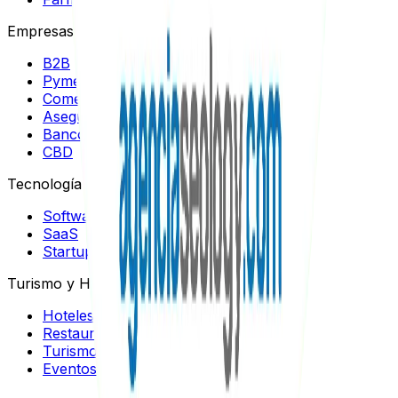
Empresas y Negocios
B2B
Pymes
Comercios
Aseguradoras
Bancos
CBD
Tecnología
Software
SaaS
Startups
Turismo y Hospitalidad
Hoteles
Restaurantes
Turismo
Eventos