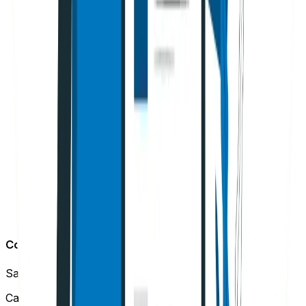
Leer más
SEO
Cómo detectar URLs no indexadas con
Screaming Frog y la API de Google Search
Console
Una de las situaciones más frustrantes en SEO es tener
URLs importantes en tu sitio web que Google
simplemente no …
Por
Sebastián Restrepo
4 de marzo de 2026
Leer más
Contacto
Santiago
(
Chile
):
Camino El Alba 9500 Of. B013, Las Condes, Santiago.