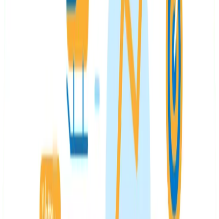
Incluye la palabra clave al inicio. Solo hace falta
que la incluyas una única vez.
Evita símbolos como tildes, ces cedilla, eñes, etc.
Evita los guiones bajos, en su lugar utiliza guiones
normales o medios.
Utiliza siempre letras minúsculas.
Encabezados o subtítulos
Estos también se denominan “etiquetas H” y también se
consideran como un factor de
posicionamiento SEO
.
Los títulos y subtítulos dan estructura a la información
de manera clara y visual y otorgan orden al contenido.
Además de conseguir que la información se presente
más clara para el usuario, conseguimos indicarle a
Google la importancia que tiene cada título, lo que se
conoce como “
jerarquía de la información
“.
Generalmente se profundiza hasta 4 niveles, es decir
desde el H1, que corresponde al título principal, hasta el
H4 que es un subtítulo, sin embargo puede haber hasta
6 niveles. A continuación, te damos algunos consejos
sobre cómo optimizar el uso de los encabezados.