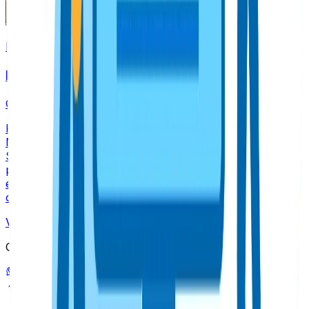
Escrito por
Felipe Uribe
CEO
Ph.D. en Creación y Gestión de Empresas con foco en
Marketing Digital. Felipe lidera la visión estratégica de
Seology con más de 20 años de experiencia en
proyectos SEO en LATAM, EEUU y Europa. Su misión
es desarrollar estrategias centradas en el usuario y
orientadas al crecimiento sostenible.
Ver más artículos de
Felipe
→
Compartir este articulo
Volver al blog