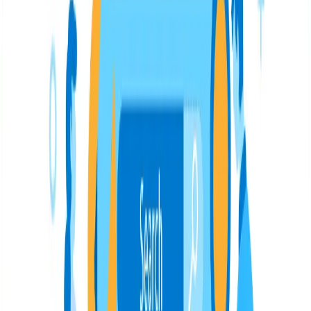
consideran como uno de los elementos de SEO on page
que puedes trabajar y optimizar. Lo primero que debes
saber es que Google no puede leer las imágenes, es por
esto que debemos informarle de qué se trata esa
imagen. ¿Cómo? Gracias, principalmente, a las etiquetas
HTML y a incluir leyendas en cada una de las imágenes
de nuestra web. Pero esto no es todo, ya que es
importante tener en cuenta los siguientes factores de las
imágenes web:
Nombre del archivo:
es importante dar a las
imágenes un nombre de archivo descriptivo.
Etiqueta alt:
también llamada texto alternativo es
un atributo que sirve para describir la imagen y
posicionarla. sin esta Google no puede leer la
imagen
Título de la imagen:
Es una descripción corta que
muestra información de la imagen cuando el
usuario pasa el cursor sobre ella, debe incluir la
keyword
Peso de la imagen:
Mientras menor sea el peso,
mejor, ya que se traducirá en una mayor velocidad
de carga.