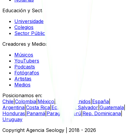
Educación y Sector Público
Universidades
Colegios
Sector Público
Creadores y Medios
Músicos
YouTubers
Podcasts
Fotógrafos
Artistas
Medios
Posicionamos en:
Chile
|
Colombia
|
México
|
Estados Unidos
|
España
|
Argentina
|
Costa Rica
|
Ecuador
|
El Salvador
|
Guatemala
|
Honduras
|
Panamá
|
Paraguay
|
Perú
|
Rep. Dominicana
|
Uruguay
Copyright Agencia Seology | 2018
-
2026