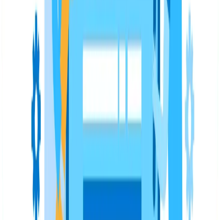
errores que Google puede penalizar. Algunos de ellos
son:
Canibalización
El concepto de canibalización hace referencia al uso de
la misma palabra clave en varias páginas. Con esto lo
que hacemos es que cada una de estas páginas
compitan entre sí para posicionar en Google.
Contenido duplicado
Revisa que no tengas el mismo contenido en más de una
página. Olvídate del copia y pega de otras páginas web
y, por supuesto, tampoco lo hagas con textos dentro de
tu sitio. Pensar que poner lo mismo en varias páginas de
tu web no penaliza es un error. Esfuérzate en crear
contenido original en cada una de las secciones.
Encuentra en Seology estrategias
SEO para
hoteles
,
ecommerce, universidades y cualquier otra
industria.