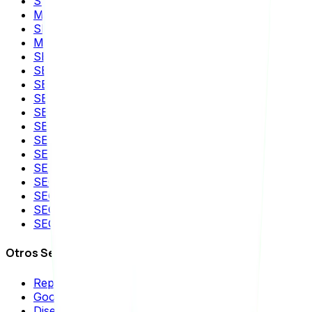
SEO para Ecommerce
Migración SEO
SEO Internacional
Marketing de Contenidos
SEO para Wordpress
SEO para WooCommerce
SEO para Shopify
SEO para Magento
SEO para VTEX
SEO para Wix
SEO para Squarespace
SEO para PrestaShop
SEO para TikTok
SEO para YouTube
SEO para Instagram
SEO para aplicaciones móviles
SEO para IA
Otros Servicios
Reputación Online
Google Ads
Diseño Web