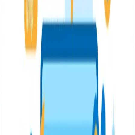
Título principal o H1
Implementar solo uno por página usar un título conciso
y que resuma muy bien el contenido de la página
implementa la palabra clave principal en él.
Encabezados secundarios
Estos ayudan a estructurar el contenido y son ideales
para establecer secciones y apartados dentro de los
artículos. Recuerda no abusar de las palabras clave en
ellos para no caer en el keyword stuffing (repetición
excesiva de palabras clave) ya que esto es penalizado
por Google. Aprovecha para incluir keywords
secundarias.
Optimización de imágenes para web
Seguramente en tus textos también incluyes elementos
gráficos como las imágenes que acompañan la
lectura.Pues bien, todas esas imágenes también se