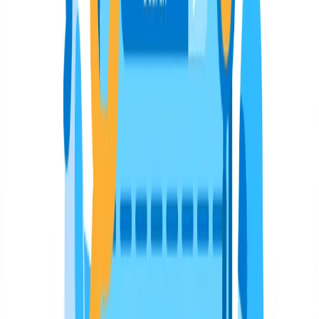
Velocidad de carga
La velocidad de carga, Web Performance Optimization o
WPO, es el tiempo de carga de una página web y se
considera un factor que valora tanto Google como los
usuarios, así que tienes que optimizarlo. Por ello es
importante que nuestro sitio cargue rápido, tanto para el
robot como para que el usuario tenga una buena
experiencia. ¿Cómo puedes reducir el tiempo de carga?
Siguiendo estos consejos:
Optimizar y comprimir imágenes.
Revisar la cantidad de widgets y plugins que utilizas.
Limpiar el código.
Errores que Google penaliza
no solo hay que tener en cuenta las buenas prácticas
para posicionar los contenidos en Google. En muchas
ocasiones, por desconocimiento, caemos en ciertos