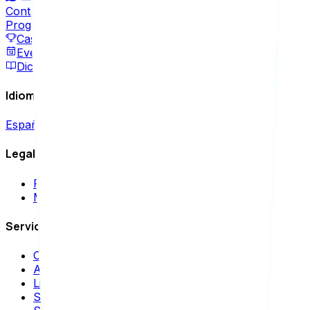
Contáctanos
Programa de Partners
Casos de Éxito
Eventos
Diccionario SEO
Idioma / Language
Español
|
English
Legal
Política de privacidad
Mapa del sitio
Servicios SEO
Consultoría SEO
Auditoría SEO
Link Building
SEO Local