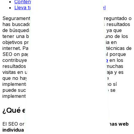
Contenido duplicado
Lleva tu estrategia SEO al siguiente nivel
Seguramente, si tienes un sitio web, te has preguntado o
has buscado cómo aparecer en los primeros resultados
de búsqueda de un navegador como Google, ya que
tener una buena posición en buscadores es uno de los
objetivos principales cuando se tiene presencia en
internet. Para conseguirlo, se pueden aplicar técnicas de
SEO on page. El SEO On Page es fundamental porque
contribuye a mejorar el
posicionamiento web
en los
resultados de Google, lo cual puede generar muchas
visitas en un sitio web. Además tiene una ventaja y es
que no hay riesgos de que las prácticas que se
implementan sean castigadas por Google, como sí
puede suceder con otras estrategias SEO si no se
implementan correctamente,
¿Qué es el SEO On Page?
El SEO on page consiste en
optimizar las páginas web
individualmente
con el fin de lograr un mejor