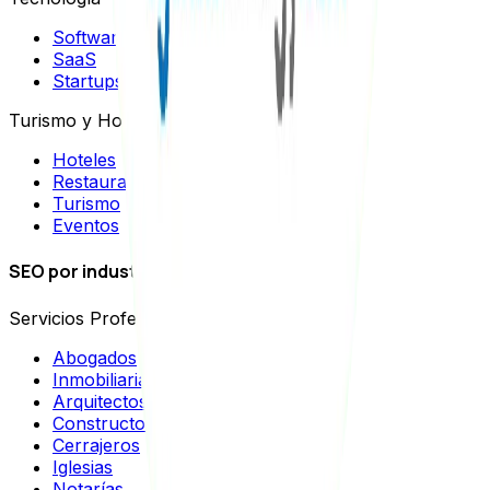
Software
SaaS
Startups
Turismo y Hospitalidad
Hoteles
Restaurantes
Turismo
Eventos
SEO por industrias
Servicios Profesionales
Abogados
Inmobiliarias
Arquitectos
Constructoras
Cerrajeros
Iglesias
Notarías