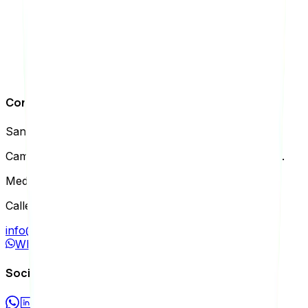
motores …
Por
Felipe Uribe
15 de junio de 2023
Leer más
Contacto
Santiago
(
Chile
):
Camino El Alba 9500 Of. B013, Las Condes, Santiago.
Medellín
(
Colombia
):
Calle 6B Sur #37-51, El Poblado, Medellín.
info@agenciaseology.com
WhatsApp
Social