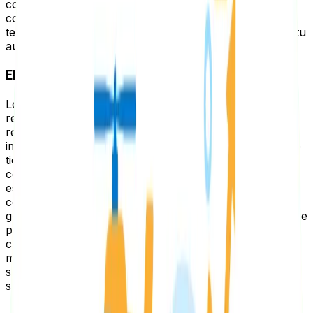
correctamente enlazado, Google puede ver cómo el
contenido se relaciona entre sí y su profundidad sobre
temas particulares, de esta forma se impulsa aún más tu
autoridad.
El título y la Meta-descripción
Los títulos y descripciones que observamos en los
resultados de búsqueda de Google tienen gran
relevancia, aunque usualmente se les da mayor
importancia de la que realmente tienen. Por ejemplo, se
tiende a pensar que un título de hasta 60 caracteres
contribuye por sí solo al SEO, pero realmente esto no
es así, lo que realmente hace que mejore el SEO es la
contribución al CTR en las SERPs, ya que por lo
general, los usuarios hacen más clics en un título que se
puede leer completamente y no en uno que queda
cortado. Con las descripciones ocurre básicamente lo
mismo, solo que los carácteres ahora pueden llegar a
ser hasta 140. Algunos tips para lograr un buen título
son:
Incluir la palabra clave al inicio.