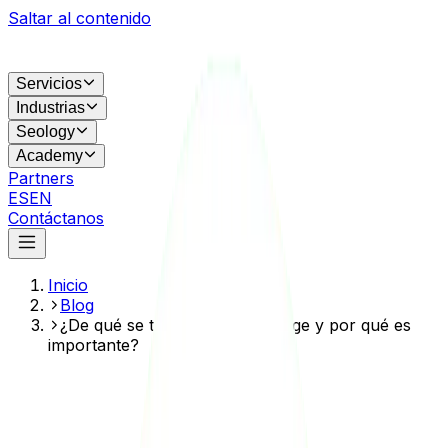
Saltar al contenido
Servicios
Industrias
Seology
Academy
Partners
ES
EN
Contáctanos
Inicio
Blog
¿De qué se trata el SEO On Page y por qué es
importante?