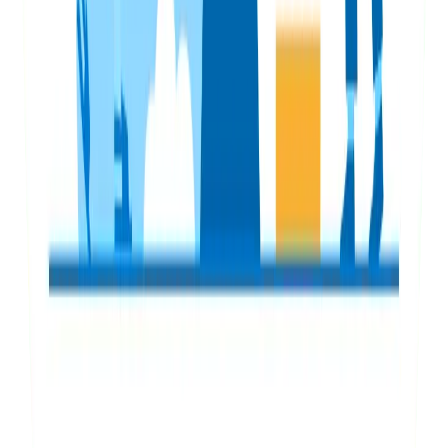
Por
Felipe Uribe
12 de junio de 2026
Leer más
Estrategia SEO
¿Qué pasa cuando dejas de hacer SEO? Casos
reales y datos
¿Qué pasa cuando dejas de hacer SEO? Casos reales y
datos Es una situación que vemos con frecuencia. Una
empresa …
Por
Felipe Uribe
30 de marzo de 2026
Leer más
Estrategia SEO
Guía completa de SEO técnico
En el mundo del SEO, existen diferentes aspectos que
influyen en el posicionamiento de un sitio web en los