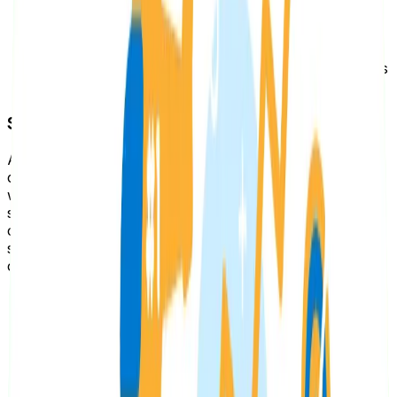
Hacer que sea atractivo para los usuarios y
responder a este en el contenido del sitio.
Evitar que el título supere los 60 caracteres y la
meta descripción los 140, además deben ser claros
y concisos.
Sintaxis de URL
Al hacer una búsqueda en Google, podrás ver que en
cada uno de los resultados aparece la URL de la página
web a la que lleva cada resultado, de ahí que también
sea un elemento sobre el que trabajar si quieres
conseguir mejorar tu posicionamiento. Para optimizar la
sintaxis de una URL sugerimos algunas estrategias
como:
Que sea descriptiva sobre lo que el usuario va a
encontrar.
Crea URL cortas y amigables.
Evitar las preposiciones o conjunciones como en,
el, la, y. Estas no aportan valor SEO y así reduces
el número de caracteres.