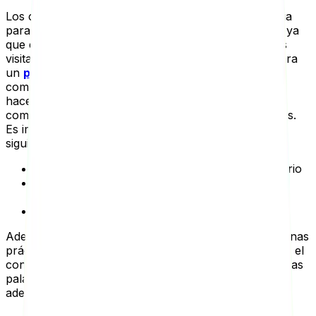
Los contenidos de alta calidad son de gran relevancia
para el SEO on Page y, por supuesto, para Google, ya
que es aquel que es realmente útil y valioso para tus
visitantes, y con el cual interactúan. Es necesario para
un
posicionamiento
a largo plazo. Los buscadores
como Google analizan el contenido y lo utilizan para
hacerse una idea de que tan relevante es tu página
comparada con otras que hablan de los mismo temas.
Es importante que el contenido responda a los
siguientes elementos:
Responder a la intención de búsqueda del usuario
Tener contenido basado en una Keyword o
palabra clave principal
Qué tan completo y extenso es el contenido
Además deber tener cuidado de no implementar algunas
prácticas que podrían causar una penalización como el
contenido duplicado, canibalización y la densidad de las
palabras clave, los cuales veremos con detalle más
adelante.