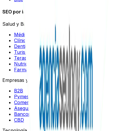
SEO por industrias
Salud y Bienestar
Médicos
Clínicas Estéticas
Dentistas
Turismo Médico
Terapeutas
Nutricionistas
Farmacias
Empresas y Negocios
B2B
Pymes
Comercios
Aseguradoras
Bancos
CBD
Tecnología