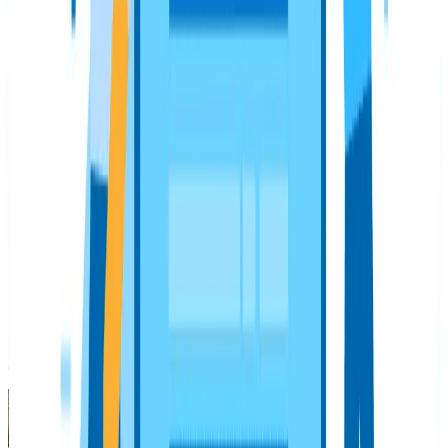
Lleva tu estrategia SEO al siguiente
nivel
Dominar conceptos como este es fundamental para una
estrategia SEO exitosa. Si buscas implementar estas
técnicas con el respaldo de expertos, en Seology te
ayudamos. Nuestra
agencia SEO Colombia
ofrece
soluciones personalizadas para el mercado colombiano,
mientras que nuestra
Agencia SEO en Chile
está
especializada en posicionar marcas en el competitivo
mercado chileno.
FAQ
Preguntas frecuentes
¿Qué es el SEO On Page?