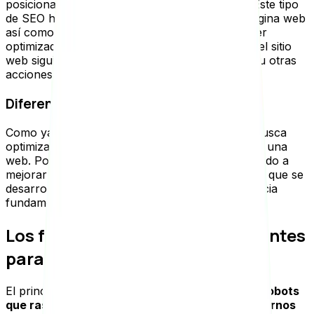
posicionamiento en los motores de búsqueda. Este tipo
de SEO hace referencia al contenido de una página web
así como al código fuente HTML que pueden ser
optimizados. El objetivo es optimizar al máximo el sitio
web siguiendo las recomendaciones de Google u otras
acciones o prácticas que pueden ser efectivas.
Diferencia entre seo on page y off page
Como ya hemos mencionado, el SEO on page busca
optimizar los elementos internos que configuran una
web. Por otro lado, el SEO off page, está enfocado a
mejorar y gestionar de forma eficaz las acciones que se
desarrollan fuera de la página. Esta es la diferencia
fundamental entre ambos conceptos.
Los factores SEO on page relevantes
para Google
El principal objetivo a tener presente es que
los robots
que rastrean las páginas web puedan encontrarnos