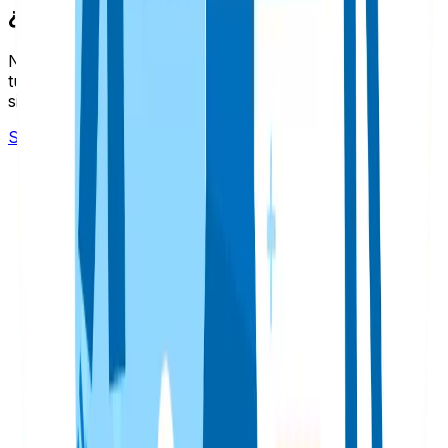
¿Necesitas ayuda con tu SEO?
Nuestro equipo de expertos puede ayudarte a mejorar
tu posicionamiento y aumentar el trafico organico de tu
sitio web.
Solicitar asesoria gratuita
Estrategia SEO
Ser nativo digital no te hace estratega digital
Reflexiones después de volver a comprar el dominio de
mi sitio web personal de 2012. Por qué la experiencia
importa más que ser nativo digital en marketing digital y
SEO.