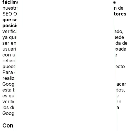
fácilmente
y leer correctamente la información de
nuestro sitio. Para ejecutar una buena optimización de
SEO On Page, debes tener en cuenta algunos
factores
que serán clave para lograr un mejor
posicionamiento
. En primer lugar, es importante
verificar que el sitio web está correctamente indexado,
ya que esta es la única manera en que una web puede
ser encontrada en internet a través de una búsqueda de
usuario. Pero no debemos confundir una web indexada
con una web pública, ya que este último término se
refiere a una web que está abierta y los usuarios
pueden acceder a ella solo mediante un acceso directo
Para determinar si una web está indexada puedes
realizar acciones como realizar una búsqueda en
Google con el nombre de tu empresa y URL: si al hacer
esta búsqueda tu web no aparece entre los resultados,
es que no está correctamente indexada. Después de
verificar que el sitio está indexado, podrás trabajar en
los demás factores de SEO On Page relevantes para
Google
Contenido de calidad