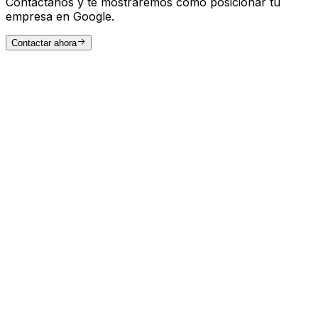
Contáctanos y te mostraremos cómo posicionar tu
empresa en Google.
Contactar ahora
CONTENIDO QUE INSPIRA VIAJES
¿Qué buscan los viajeros antes de
reservar?
Para captar la atención del viajero en cada etapa del
proceso de decisión, es clave crear contenido útil,
inspirador y bien posicionado.
Guías de destinos
Información completa sobre qué ver, cómo llegar,
cuándo visitar y dónde alojarse en cada destino.