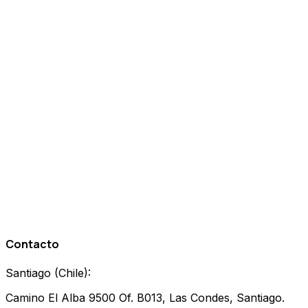
Resolvemos las dudas más comunes sobre SEO y
nuestros servicios.
¿Cuánto tiempo tarda en verse resultados del SEO para colegios?
¿Se puede hacer SEO si el colegio no tiene página web?
¿El SEO funciona para colegios pequeños o de nicho?
¿Cómo se mide el éxito del SEO para un colegio?
¿El SEO reemplaza la publicidad pagada para colegios?
Contacto
Santiago
(
Chile
):
Camino El Alba 9500 Of. B013, Las Condes, Santiago.